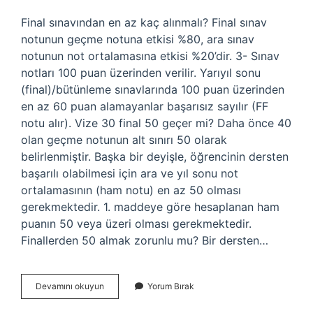
Final sınavından en az kaç alınmalı? Final sınav
notunun geçme notuna etkisi %80, ara sınav
notunun not ortalamasına etkisi %20’dir. 3- Sınav
notları 100 puan üzerinden verilir. Yarıyıl sonu
(final)/bütünleme sınavlarında 100 puan üzerinden
en az 60 puan alamayanlar başarısız sayılır (FF
notu alır). Vize 30 final 50 geçer mi? Daha önce 40
olan geçme notunun alt sınırı 50 olarak
belirlenmiştir. Başka bir deyişle, öğrencinin dersten
başarılı olabilmesi için ara ve yıl sonu not
ortalamasının (ham notu) en az 50 olması
gerekmektedir. 1. maddeye göre hesaplanan ham
puanın 50 veya üzeri olması gerekmektedir.
Finallerden 50 almak zorunlu mu? Bir dersten…
Finalden
Devamını okuyun
Yorum Bırak
En
Az