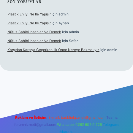
SON YORUMLAR
Plastik En Iyi Ne Ile Yapışır
için
admin
Plastik En Iyi Ne Ile Yapışır
için
Ayhan
Nüfuz Sahibi Insanlar Ne Demek
için
admin
Nüfuz Sahibi Insanlar Ne Demek
için
Sefer
Karşıdan Karşıya Geçerken Ilk Önce Nereye Bakmalıyız
için
admin
line
Reklam ve İletişim:
E-mail:
backlinkpaneli@gmail.com
Teams:
forumhizmeti@gmail.com
Whatsapp: 0262 606 0 726
Telegram:
@karabul