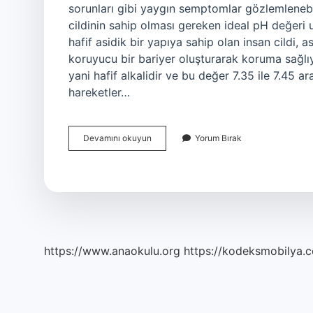
sorunları gibi yaygın semptomlar gözlemlenebilir
cildinin sahip olması gereken ideal pH değeri 
hafif asidik bir yapıya sahip olan insan cildi, 
koruyucu bir bariyer oluşturarak koruma sağlıy
yani hafif alkalidir ve bu değer 7.35 ile 7.45
hareketler…
Insan
Devamını okuyun
Yorum Bırak
Vücudu
Asidik
Mi
Bazik
Mi
https://www.anaokulu.org
https://kodeksmobilya.c