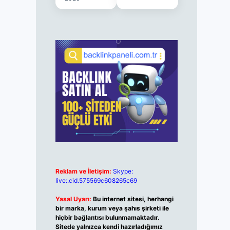
Reklam ve İletişim:
Skype:
live:.cid.575569c608265c69
Yasal Uyarı:
Bu internet sitesi, herhangi
bir marka, kurum veya şahıs şirketi ile
hiçbir bağlantısı bulunmamaktadır.
Sitede yalnızca kendi hazırladığımız