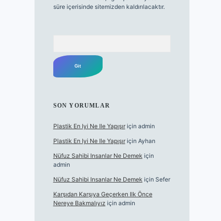
süre içerisinde sitemizden kaldırılacaktır.
Arama
SON YORUMLAR
Plastik En Iyi Ne Ile Yapışır
için
admin
Plastik En Iyi Ne Ile Yapışır
için
Ayhan
Nüfuz Sahibi Insanlar Ne Demek
için
admin
Nüfuz Sahibi Insanlar Ne Demek
için
Sefer
Karşıdan Karşıya Geçerken Ilk Önce
Nereye Bakmalıyız
için
admin