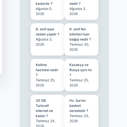
kadardır ?
nedir ?
Ağustos 5,
Ağustos 3,
2026
2026
8. sınıf aşısı
6. sınıf fen
neden yapılır ?
bilimleri kan
Ağustos 3,
bağışı nedir ?
2026
Temmuz 30,
2026
Kelime
Kazakça ve
hazinesi nedir
Rusça aynı mı
?
?
Temmuz 25,
Temmuz 25,
2026
2026
30 GB
Hz. İsa’nın
Turkcell
bedeni
internet ne
nerededir ?
kadar ?
Temmuz 23,
Temmuz 24,
2026
2026