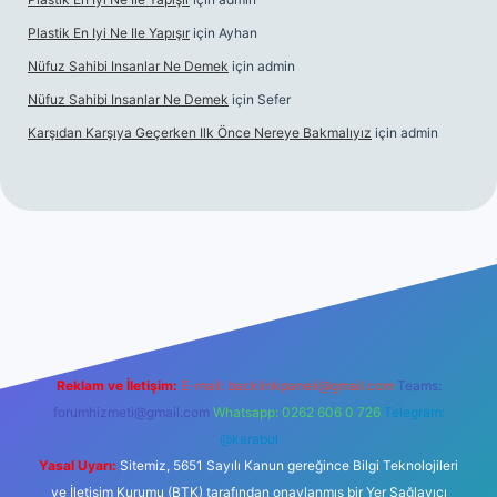
Plastik En Iyi Ne Ile Yapışır
için
Ayhan
Nüfuz Sahibi Insanlar Ne Demek
için
admin
Nüfuz Sahibi Insanlar Ne Demek
için
Sefer
Karşıdan Karşıya Geçerken Ilk Önce Nereye Bakmalıyız
için
admin
line
Reklam ve İletişim:
E-mail:
backlinkpaneli@gmail.com
Teams:
forumhizmeti@gmail.com
Whatsapp: 0262 606 0 726
Telegram:
@karabul
Yasal Uyarı:
Sitemiz, 5651 Sayılı Kanun gereğince Bilgi Teknolojileri
ve İletişim Kurumu (BTK) tarafından onaylanmış bir Yer Sağlayıcı