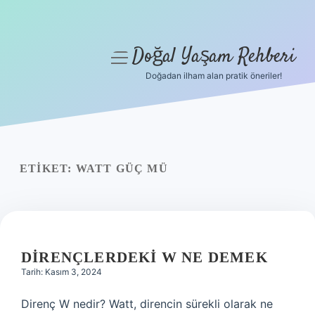
Doğal Yaşam Rehberi
menüyü
aç
Doğadan ilham alan pratik öneriler!
Anasayfa
Gizlilik Politikası
Yasal Uyarı
ETIKET:
WATT GÜÇ MÜ
Hakkımızda
DIRENÇLERDEKI W NE DEMEK
Tarih: Kasım 3, 2024
Direnç W nedir? Watt, direncin sürekli olarak ne