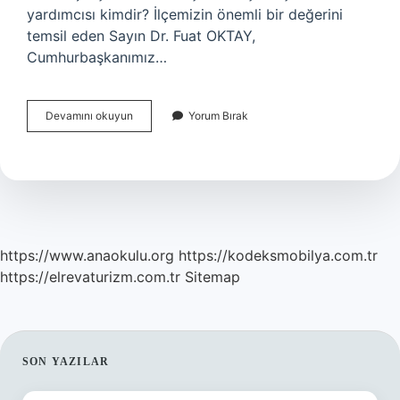
yardımcısı kimdir? İlçemizin önemli bir değerini
temsil eden Sayın Dr. Fuat OKTAY,
Cumhurbaşkanımız…
Cumhurbaşkanı
Devamını okuyun
Yorum Bırak
Danışmanı
Kim
https://www.anaokulu.org
https://kodeksmobilya.com.tr
https://elrevaturizm.com.tr
Sitemap
SIDEBAR
SON YAZILAR