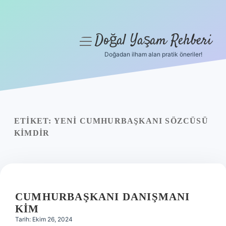
Doğal Yaşam Rehberi
menüyü
aç
Doğadan ilham alan pratik öneriler!
Anasayfa
Gizlilik Politikası
Yasal Uyarı
ETIKET:
YENI CUMHURBAŞKANI SÖZCÜSÜ
KIMDIR
Hakkımızda
CUMHURBAŞKANI DANIŞMANI
KIM
Tarih: Ekim 26, 2024