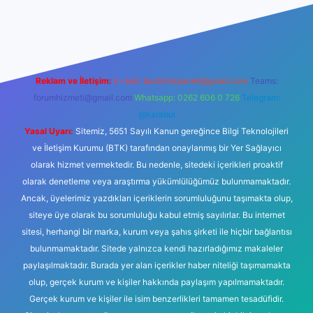
ne
Reklam ve İletişim:
E-mail:
backlinkpaneli@gmail.com
Teams:
forumhizmeti@gmail.com
Whatsapp: 0262 606 0 726
Telegram:
@karabul
Yasal Uyarı:
Sitemiz, 5651 Sayılı Kanun gereğince Bilgi Teknolojileri
ve İletişim Kurumu (BTK) tarafından onaylanmış bir Yer Sağlayıcı
olarak hizmet vermektedir. Bu nedenle, sitedeki içerikleri proaktif
olarak denetleme veya araştırma yükümlülüğümüz bulunmamaktadır.
Ancak, üyelerimiz yazdıkları içeriklerin sorumluluğunu taşımakta olup,
siteye üye olarak bu sorumluluğu kabul etmiş sayılırlar. Bu internet
sitesi, herhangi bir marka, kurum veya şahıs şirketi ile hiçbir bağlantısı
bulunmamaktadır. Sitede yalnızca kendi hazırladığımız makaleler
paylaşılmaktadır. Burada yer alan içerikler haber niteliği taşımamakta
olup, gerçek kurum ve kişiler hakkında paylaşım yapılmamaktadır.
Gerçek kurum ve kişiler ile isim benzerlikleri tamamen tesadüfidir.