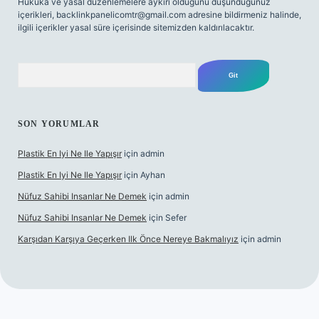
Hukuka ve yasal düzenlemelere aykırı olduğunu düşündüğünüz
içerikleri,
backlinkpanelicomtr@gmail.com
adresine bildirmeniz halinde,
ilgili içerikler yasal süre içerisinde sitemizden kaldırılacaktır.
Arama
SON YORUMLAR
Plastik En Iyi Ne Ile Yapışır
için
admin
Plastik En Iyi Ne Ile Yapışır
için
Ayhan
Nüfuz Sahibi Insanlar Ne Demek
için
admin
Nüfuz Sahibi Insanlar Ne Demek
için
Sefer
Karşıdan Karşıya Geçerken Ilk Önce Nereye Bakmalıyız
için
admin