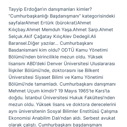
Tayyip Erdoğan’ın danışmanları kimler?
“Cumhurbaşkanlığı Başdanışmanı” kategorisindeki
sayfalarAhmet Ertürk (bürokrat)Ahmet
Kılıçbay.Ahmet Memduh Yaşa.Ahmet Sarp.Ahmet
Selçuk.Akif Çağatay KılıçAlev Dedegil.Ali
Baransel.Diğer yazılar… Cumhurbaşkanı
Basdanismani kim oldu? ODTÜ Kamu Yönetimi
Bölümü’nden birincilikle mezun oldu. Yüksek
lisansını ABD’deki Denver Üniversitesi Uluslararası
İlişkiler Bölümü’nde, doktorasını ise Bilkent
Üniversitesi Siyaset Bilimi ve Kamu Yönetimi
Bölümü’nde tamamladı. Cumhurbaşkanı danışmanı
Mehmet Uçum kimdir? 19 Mayıs 1965’te Kars’ta
doğdu. İstanbul Üniversitesi Hukuk Fakültesi’nden
mezun oldu. Yüksek lisans ve doktora derecelerini
aynı üniversitenin Sosyal Bilimler Enstitüsü Çalışma
Ekonomisi Anabilim Dalı’ndan aldı. Serbest avukat
olarak çalıştı. Cumhurbaşkanı başdanışmanı