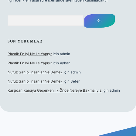
ilgili içerikler yasal süre içerisinde sitemizden kaldırılacaktır.
Arama
SON YORUMLAR
Plastik En Iyi Ne Ile Yapışır
için
admin
Plastik En Iyi Ne Ile Yapışır
için
Ayhan
Nüfuz Sahibi Insanlar Ne Demek
için
admin
Nüfuz Sahibi Insanlar Ne Demek
için
Sefer
Karşıdan Karşıya Geçerken Ilk Önce Nereye Bakmalıyız
için
admin
ine