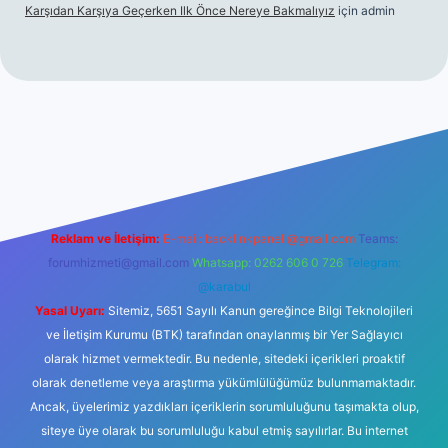
Karşıdan Karşıya Geçerken Ilk Önce Nereye Bakmalıyız
için
admin
güncel giriş
tulipbet.online
Reklam ve İletişim:
E-mail:
backlinkpaneli@gmail.com
Teams:
forumhizmeti@gmail.com
Whatsapp: 0262 606 0 726
Telegram:
@karabul
Yasal Uyarı:
Sitemiz, 5651 Sayılı Kanun gereğince Bilgi Teknolojileri
ve İletişim Kurumu (BTK) tarafından onaylanmış bir Yer Sağlayıcı
olarak hizmet vermektedir. Bu nedenle, sitedeki içerikleri proaktif
olarak denetleme veya araştırma yükümlülüğümüz bulunmamaktadır.
Ancak, üyelerimiz yazdıkları içeriklerin sorumluluğunu taşımakta olup,
siteye üye olarak bu sorumluluğu kabul etmiş sayılırlar. Bu internet