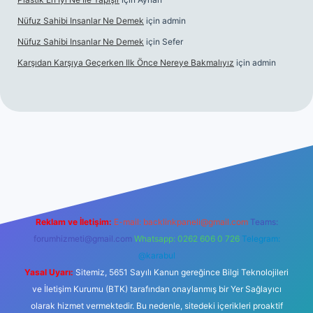
Nüfuz Sahibi Insanlar Ne Demek
için
admin
Nüfuz Sahibi Insanlar Ne Demek
için
Sefer
Karşıdan Karşıya Geçerken Ilk Önce Nereye Bakmalıyız
için
admin
bet güncel giriş
tulipbet.online
Reklam ve İletişim:
E-mail:
backlinkpaneli@gmail.com
Teams:
forumhizmeti@gmail.com
Whatsapp: 0262 606 0 726
Telegram:
@karabul
Yasal Uyarı:
Sitemiz, 5651 Sayılı Kanun gereğince Bilgi Teknolojileri
ve İletişim Kurumu (BTK) tarafından onaylanmış bir Yer Sağlayıcı
olarak hizmet vermektedir. Bu nedenle, sitedeki içerikleri proaktif