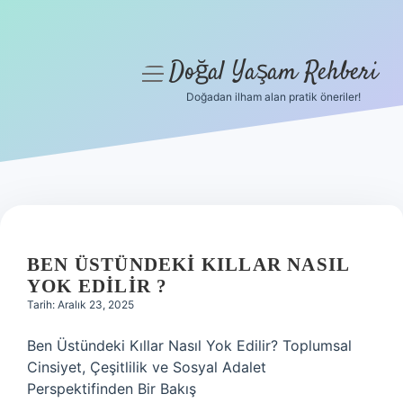
Doğal Yaşam Rehberi
menüyü
aç
Doğadan ilham alan pratik öneriler!
Anasayfa
Gizlilik Politikası
Yasal Uyarı
Hakkımızda
BEN ÜSTÜNDEKI KILLAR NASIL
YOK EDILIR ?
Tarih: Aralık 23, 2025
Ben Üstündeki Kıllar Nasıl Yok Edilir? Toplumsal
Cinsiyet, Çeşitlilik ve Sosyal Adalet
Perspektifinden Bir Bakış