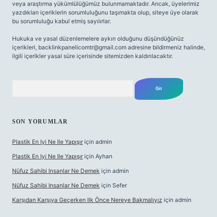
veya araştırma yükümlülüğümüz bulunmamaktadır. Ancak, üyelerimiz
yazdıkları içeriklerin sorumluluğunu taşımakta olup, siteye üye olarak
bu sorumluluğu kabul etmiş sayılırlar.
Hukuka ve yasal düzenlemelere aykırı olduğunu düşündüğünüz
içerikleri,
backlinkpanelicomtr@gmail.com
adresine bildirmeniz halinde,
ilgili içerikler yasal süre içerisinde sitemizden kaldırılacaktır.
Arama
SON YORUMLAR
Plastik En Iyi Ne Ile Yapışır
için
admin
Plastik En Iyi Ne Ile Yapışır
için
Ayhan
Nüfuz Sahibi Insanlar Ne Demek
için
admin
Nüfuz Sahibi Insanlar Ne Demek
için
Sefer
Karşıdan Karşıya Geçerken Ilk Önce Nereye Bakmalıyız
için
admin