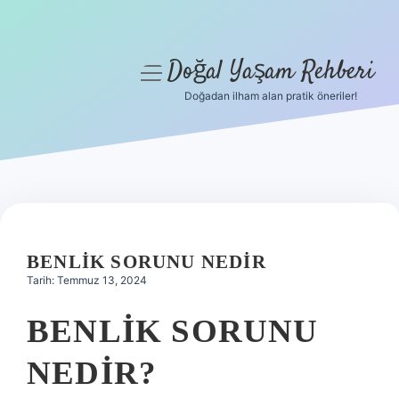
Doğal Yaşam Rehberi
menüyü
aç
Doğadan ilham alan pratik öneriler!
Anasayfa
Gizlilik Politikası
Yasal Uyarı
Hakkımızda
BENLIK SORUNU NEDIR
Tarih: Temmuz 13, 2024
BENLIK SORUNU
NEDIR?