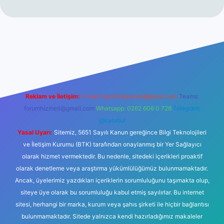
tonbet güncel giriş
tulipbet.online
Reklam ve İletişim:
E-mail:
backlinkpaneli@gmail.com
Teams:
forumhizmeti@gmail.com
Whatsapp: 0262 606 0 726
Telegram:
@karabul
Yasal Uyarı:
Sitemiz, 5651 Sayılı Kanun gereğince Bilgi Teknolojileri
ve İletişim Kurumu (BTK) tarafından onaylanmış bir Yer Sağlayıcı
olarak hizmet vermektedir. Bu nedenle, sitedeki içerikleri proaktif
olarak denetleme veya araştırma yükümlülüğümüz bulunmamaktadır.
Ancak, üyelerimiz yazdıkları içeriklerin sorumluluğunu taşımakta olup,
siteye üye olarak bu sorumluluğu kabul etmiş sayılırlar. Bu internet
sitesi, herhangi bir marka, kurum veya şahıs şirketi ile hiçbir bağlantısı
bulunmamaktadır. Sitede yalnızca kendi hazırladığımız makaleler