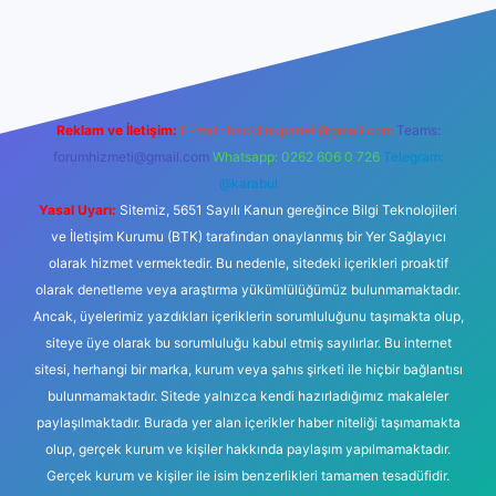
et güncel giriş
tulipbet.online
Reklam ve İletişim:
E-mail:
backlinkpaneli@gmail.com
Teams:
forumhizmeti@gmail.com
Whatsapp: 0262 606 0 726
Telegram:
@karabul
Yasal Uyarı:
Sitemiz, 5651 Sayılı Kanun gereğince Bilgi Teknolojileri
ve İletişim Kurumu (BTK) tarafından onaylanmış bir Yer Sağlayıcı
olarak hizmet vermektedir. Bu nedenle, sitedeki içerikleri proaktif
olarak denetleme veya araştırma yükümlülüğümüz bulunmamaktadır.
Ancak, üyelerimiz yazdıkları içeriklerin sorumluluğunu taşımakta olup,
siteye üye olarak bu sorumluluğu kabul etmiş sayılırlar. Bu internet
sitesi, herhangi bir marka, kurum veya şahıs şirketi ile hiçbir bağlantısı
bulunmamaktadır. Sitede yalnızca kendi hazırladığımız makaleler
paylaşılmaktadır. Burada yer alan içerikler haber niteliği taşımamakta
olup, gerçek kurum ve kişiler hakkında paylaşım yapılmamaktadır.
Gerçek kurum ve kişiler ile isim benzerlikleri tamamen tesadüfidir.