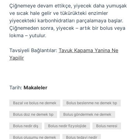
Çiğnemeye devam ettikçe, yiyecek daha yumuşak
ve sıcak hale gelir ve tükürükteki enzimler
yiyecekteki karbonhidratları parçalamaya başlar.
Çiğnemeden sonra, yiyecek – artık bir bolus veya
lokma – yutulur.
Tavsiyeli Bağlantılar:
Tavuk Kapama Yanina Ne
Yapilir
Tarih:
Makaleler
Bazal ve bolus ne demek
Bolus beslenme ne demek tıp
Bolus doz ne demek tıp
Bolus göndermek ne demek
Bolus nedir diş
Bolus nedir fizyolojide
Bolus neresi
Bolus oluşumu ne demek
Bolus tedavi nedir