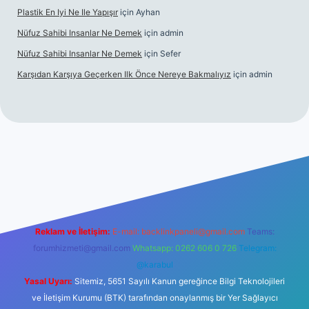
Plastik En Iyi Ne Ile Yapışır
için
Ayhan
Nüfuz Sahibi Insanlar Ne Demek
için
admin
Nüfuz Sahibi Insanlar Ne Demek
için
Sefer
Karşıdan Karşıya Geçerken Ilk Önce Nereye Bakmalıyız
için
admin
t güncel giriş
tulipbet.online
Reklam ve İletişim:
E-mail:
backlinkpaneli@gmail.com
Teams:
forumhizmeti@gmail.com
Whatsapp: 0262 606 0 726
Telegram:
@karabul
Yasal Uyarı:
Sitemiz, 5651 Sayılı Kanun gereğince Bilgi Teknolojileri
ve İletişim Kurumu (BTK) tarafından onaylanmış bir Yer Sağlayıcı