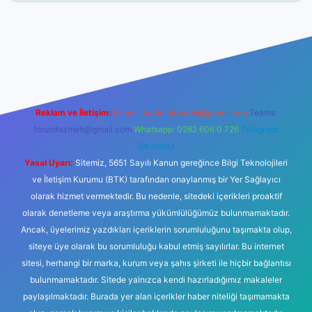
t güncel giriş
tulipbet.online
Reklam ve İletişim:
E-mail:
backlinkpaneli@gmail.com
Teams:
forumhizmeti@gmail.com
Whatsapp: 0262 606 0 726
Telegram:
@karabul
Yasal Uyarı:
Sitemiz, 5651 Sayılı Kanun gereğince Bilgi Teknolojileri
ve İletişim Kurumu (BTK) tarafından onaylanmış bir Yer Sağlayıcı
olarak hizmet vermektedir. Bu nedenle, sitedeki içerikleri proaktif
olarak denetleme veya araştırma yükümlülüğümüz bulunmamaktadır.
Ancak, üyelerimiz yazdıkları içeriklerin sorumluluğunu taşımakta olup,
siteye üye olarak bu sorumluluğu kabul etmiş sayılırlar. Bu internet
sitesi, herhangi bir marka, kurum veya şahıs şirketi ile hiçbir bağlantısı
bulunmamaktadır. Sitede yalnızca kendi hazırladığımız makaleler
paylaşılmaktadır. Burada yer alan içerikler haber niteliği taşımamakta