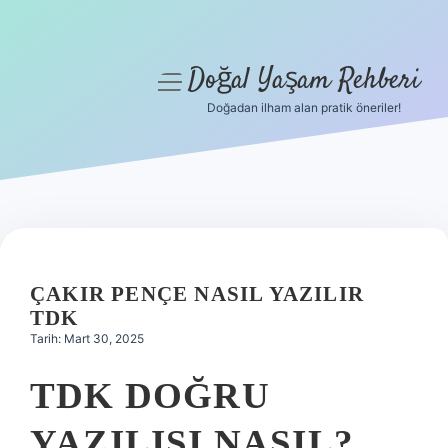
Doğal Yaşam Rehberi
menüyü
aç
Doğadan ilham alan pratik öneriler!
Anasayfa
Gizlilik Politikası
Yasal Uyarı
Hakkımızda
ÇAKIR PENÇE NASIL YAZILIR
TDK
Tarih: Mart 30, 2025
TDK DOĞRU
YAZILIŞI NASIL?