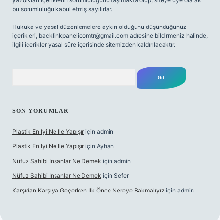
yazdıkları içeriklerin sorumluluğunu taşımakta olup, siteye üye olarak
bu sorumluluğu kabul etmiş sayılırlar.
Hukuka ve yasal düzenlemelere aykırı olduğunu düşündüğünüz
içerikleri,
backlinkpanelicomtr@gmail.com
adresine bildirmeniz halinde,
ilgili içerikler yasal süre içerisinde sitemizden kaldırılacaktır.
Arama
SON YORUMLAR
Plastik En Iyi Ne Ile Yapışır
için
admin
Plastik En Iyi Ne Ile Yapışır
için
Ayhan
Nüfuz Sahibi Insanlar Ne Demek
için
admin
Nüfuz Sahibi Insanlar Ne Demek
için
Sefer
Karşıdan Karşıya Geçerken Ilk Önce Nereye Bakmalıyız
için
admin