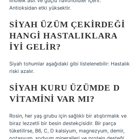
linoleik asit ve güçlü flavonoidler içerir.
Antioksidan etki yüksektir.
SIYAH ÜZÜM ÇEKIRDEĞI
HANGI HASTALIKLARA
IYI GELIR?
Siyah tohumlar aşağıdaki gibi listelenebilir: Hastalık
riski azalır.
SIYAH KURU ÜZÜMDE D
VITAMINI VAR MI?
Rosin, her yaş grubu için sağlıklı bir atıştırmalık ve
biraz lezzetli bir besin destekçisidir. Bir parça
tüketilirse, B6, C, D kalsiyum, magnezyum, demir,
potasyum, sodyum mineralleri ve protein desteği