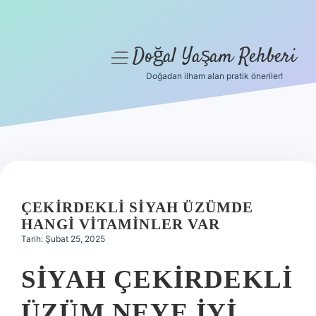
Doğal Yaşam Rehberi
menüyü
aç
Doğadan ilham alan pratik öneriler!
Anasayfa
Gizlilik Politikası
Yasal Uyarı
Hakkımızda
ÇEKIRDEKLI SIYAH ÜZÜMDE
HANGI VITAMINLER VAR
Tarih: Şubat 25, 2025
SIYAH ÇEKIRDEKLI
ÜZÜM NEYE IYI