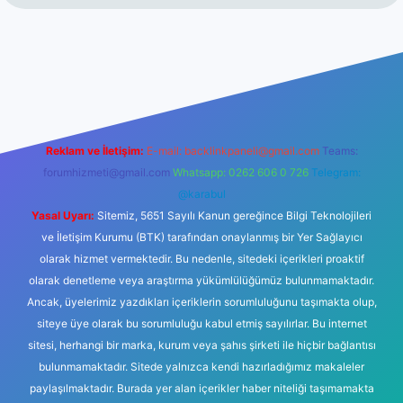
t güncel giriş
tulipbet.online
Reklam ve İletişim:
E-mail:
backlinkpaneli@gmail.com
Teams:
forumhizmeti@gmail.com
Whatsapp: 0262 606 0 726
Telegram:
@karabul
Yasal Uyarı:
Sitemiz, 5651 Sayılı Kanun gereğince Bilgi Teknolojileri
ve İletişim Kurumu (BTK) tarafından onaylanmış bir Yer Sağlayıcı
olarak hizmet vermektedir. Bu nedenle, sitedeki içerikleri proaktif
olarak denetleme veya araştırma yükümlülüğümüz bulunmamaktadır.
Ancak, üyelerimiz yazdıkları içeriklerin sorumluluğunu taşımakta olup,
siteye üye olarak bu sorumluluğu kabul etmiş sayılırlar. Bu internet
sitesi, herhangi bir marka, kurum veya şahıs şirketi ile hiçbir bağlantısı
bulunmamaktadır. Sitede yalnızca kendi hazırladığımız makaleler
paylaşılmaktadır. Burada yer alan içerikler haber niteliği taşımamakta