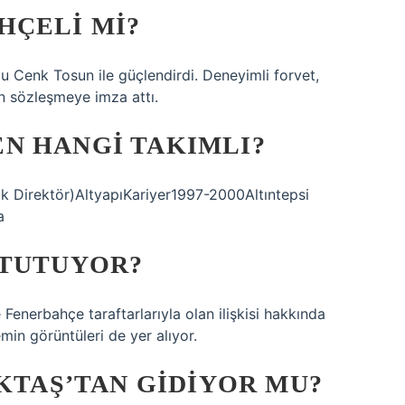
HÇELI MI?
u Cenk Tosun ile güçlendirdi. Deneyimli forvet,
yan sözleşmeye imza attı.
N HANGI TAKIMLI?
ik Direktör)AltyapıKariyer1997-2000Altıntepsi
a
 TUTUYOR?
 Fenerbahçe taraftarlarıyla olan ilişkisi hakkında
in görüntüleri de yer alıyor.
IKTAŞ’TAN GIDIYOR MU?