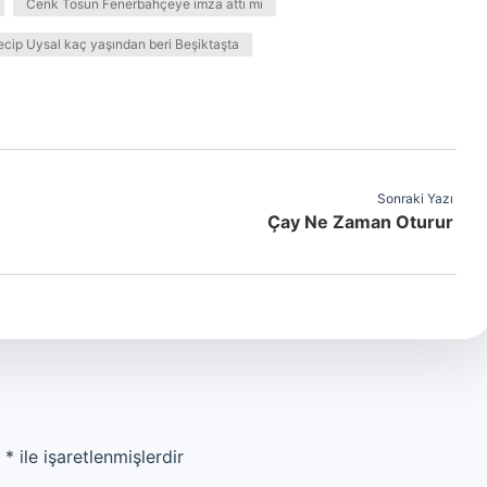
Cenk Tosun Fenerbahçeye imza attı mı
cip Uysal kaç yaşından beri Beşiktaşta
Sonraki Yazı
Çay Ne Zaman Oturur
r
*
ile işaretlenmişlerdir