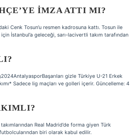
ÇE’YE IMZA ATTI MI?
aki Cenk Tosun’u resmen kadrosuna kattı. Tosun ile
için İstanbul’a geleceği, sarı-lacivertli takım tarafından
LI?
ş2024AntalyasporBaşarıları gizle Türkiye U-21 Erkek
ımı* Sadece lig maçları ve golleri içerir. Güncelleme: 4
AKIMLI?
 takımlarından Real Madrid’de forma giyen Türk
utbolcularından biri olarak kabul edilir.