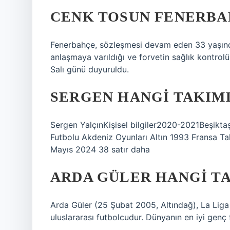
CENK TOSUN FENERBAH
Fenerbahçe, sözleşmesi devam eden 33 yaşınd
anlaşmaya varıldığı ve forvetin sağlık kontrolü 
Salı günü duyuruldu.
SERGEN HANGI TAKIM
Sergen YalçınKişisel bilgiler2020-2021Beşikta
Futbolu Akdeniz Oyunları Altın 1993 Fransa Tak
Mayıs 2024 38 satır daha
ARDA GÜLER HANGI T
Arda Güler (25 Şubat 2005, Altındağ), La Liga
uluslararası futbolcudur. Dünyanın en iyi genç f