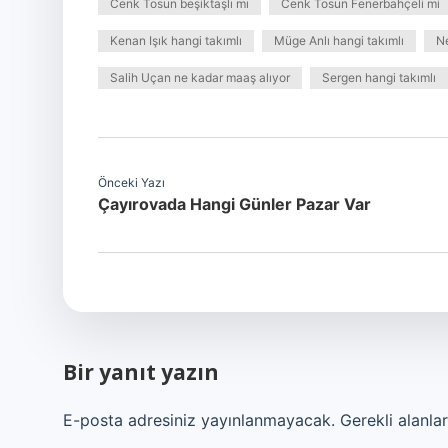
Cenk Tosun beşiktaşlı mı
Cenk Tosun Fenerbahçeli mi
Kenan Işık hangi takımlı
Müge Anlı hangi takımlı
Ne
Salih Uçan ne kadar maaş alıyor
Sergen hangi takımlı
Önceki Yazı
Çayırovada Hangi Günler Pazar Var
Bir yanıt yazın
E-posta adresiniz yayınlanmayacak.
Gerekli alanla