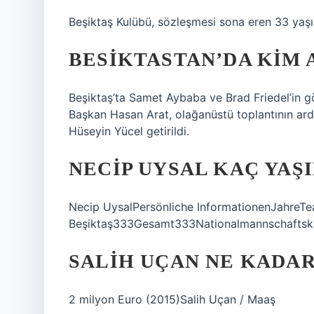
Beşiktaş Kulübü, sözleşmesi sona eren 33 yaşı
BESIKTASTAN’DA KIM 
Beşiktaş’ta Samet Aybaba ve Brad Friedel’in gö
Başkan Hasan Arat, olağanüstü toplantının ardı
Hüseyin Yücel getirildi.
NECIP UYSAL KAÇ YAŞ
Necip UysalPersönliche InformationenJahre
Beşiktaş333Gesamt333Nationalmannschaftskar
SALIH UÇAN NE KADAR
2 milyon Euro (2015)Salih Uçan / Maaş