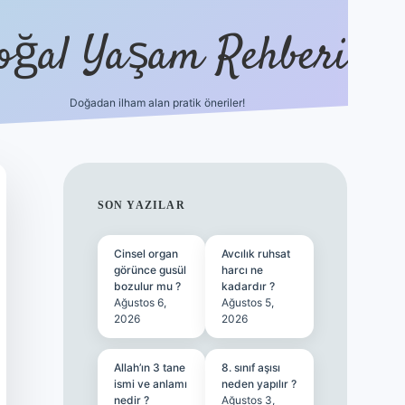
oğal Yaşam Rehberi
Doğadan ilham alan pratik öneriler!
hiltonbet gü
SIDEBAR
SON YAZILAR
Cinsel organ
Avcılık ruhsat
görünce gusül
harcı ne
bozulur mu ?
kadardır ?
Ağustos 6,
Ağustos 5,
2026
2026
Allah’ın 3 tane
8. sınıf aşısı
ismi ve anlamı
neden yapılır ?
nedir ?
Ağustos 3,