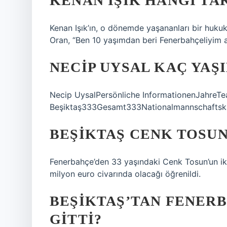
KENAN IŞIK HANGI TA
Kenan Işık’ın, o dönemde yaşananları bir huk
Oran, “Ben 10 yaşımdan beri Fenerbahçeliyim 
NECIP UYSAL KAÇ YAŞ
Necip UysalPersönliche InformationenJahre
Beşiktaş333Gesamt333Nationalmannschaftskar
BEŞIKTAŞ CENK TOSUN
Fenerbahçe’den 33 yaşındaki Cenk Tosun’un iki 
milyon euro civarında olacağı öğrenildi.
BEŞIKTAŞ’TAN FENER
GITTI?