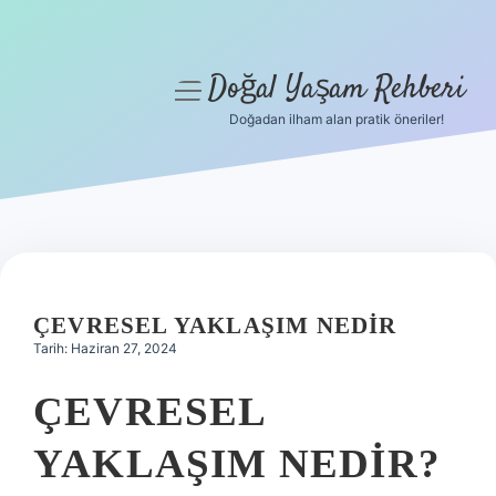
Doğal Yaşam Rehberi
menüyü
aç
Doğadan ilham alan pratik öneriler!
Anasayfa
Gizlilik Politikası
Yasal Uyarı
Hakkımızda
ÇEVRESEL YAKLAŞIM NEDIR
Tarih: Haziran 27, 2024
ÇEVRESEL
YAKLAŞIM NEDIR?