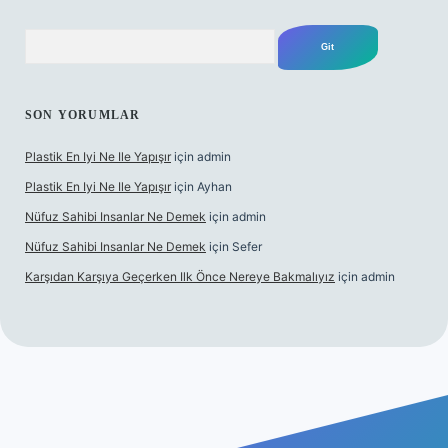
Arama
SON YORUMLAR
Plastik En Iyi Ne Ile Yapışır
için
admin
Plastik En Iyi Ne Ile Yapışır
için
Ayhan
Nüfuz Sahibi Insanlar Ne Demek
için
admin
Nüfuz Sahibi Insanlar Ne Demek
için
Sefer
Karşıdan Karşıya Geçerken Ilk Önce Nereye Bakmalıyız
için
admin
onbet güncel giriş
tulipbet.online