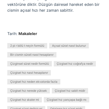
vektörüne diktir. Düzgün dairesel hareket eden bir
cismin açısal hızı her zaman sabittir.
Tarih:
Makaleler
2 pi r bölü t neyin formülü
Açısal sürat nasıl bulunur
Bir cismin sürati nasıl hesaplanır
Çizginsel sürat nedir formülü
Çizgisel hız coğrafya nedir
Çizgisel hız nasıl hesaplanır
Çizgisel hız neden ekvatorda fazla
Çizgisel hız nerede yüksek
Çizgisel hız sabit midir
Çizgisel hız skaler mi
Çizgisel hız yarıçapa bağlı mı
Çizgisel sürat değişir mi
Ortalama hız sürat midir