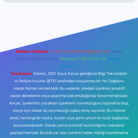
iriş
tulipbet.online
Reklam ve İletişim:
E-mail:
backlinkpaneli@gmail.com
Teams:
forumhizmeti@gmail.com
Whatsapp: 0262 606 0 726
Telegram:
@karabul
Yasal Uyarı:
Sitemiz, 5651 Sayılı Kanun gereğince Bilgi Teknolojileri
ve İletişim Kurumu (BTK) tarafından onaylanmış bir Yer Sağlayıcı
olarak hizmet vermektedir. Bu nedenle, sitedeki içerikleri proaktif
olarak denetleme veya araştırma yükümlülüğümüz bulunmamaktadır.
Ancak, üyelerimiz yazdıkları içeriklerin sorumluluğunu taşımakta olup,
siteye üye olarak bu sorumluluğu kabul etmiş sayılırlar. Bu internet
sitesi, herhangi bir marka, kurum veya şahıs şirketi ile hiçbir bağlantısı
bulunmamaktadır. Sitede yalnızca kendi hazırladığımız makaleler
paylaşılmaktadır. Burada yer alan içerikler haber niteliği taşımamakta