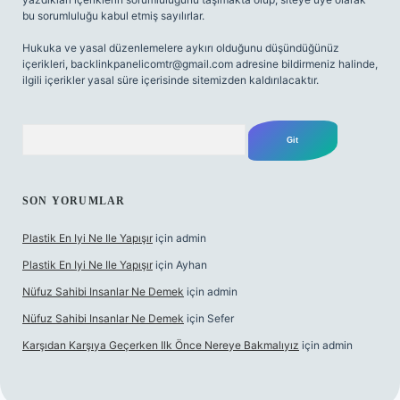
bu sorumluluğu kabul etmiş sayılırlar.
Hukuka ve yasal düzenlemelere aykırı olduğunu düşündüğünüz
içerikleri,
backlinkpanelicomtr@gmail.com
adresine bildirmeniz halinde,
ilgili içerikler yasal süre içerisinde sitemizden kaldırılacaktır.
Arama
SON YORUMLAR
Plastik En Iyi Ne Ile Yapışır
için
admin
Plastik En Iyi Ne Ile Yapışır
için
Ayhan
Nüfuz Sahibi Insanlar Ne Demek
için
admin
Nüfuz Sahibi Insanlar Ne Demek
için
Sefer
Karşıdan Karşıya Geçerken Ilk Önce Nereye Bakmalıyız
için
admin