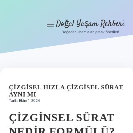
Doğal Yaşam Rehberi
menüyü
aç
Doğadan ilham alan pratik öneriler!
Anasayfa
Gizlilik Politikası
Yasal Uyarı
Hakkımızda
ÇIZGISEL HIZLA ÇIZGISEL SÜRAT
AYNI MI
Tarih: Ekim 1, 2024
ÇIZGINSEL SÜRAT
NEDIR FORMÜLÜ?