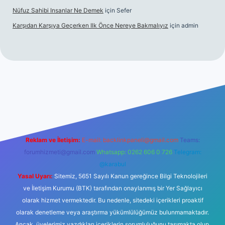
Nüfuz Sahibi Insanlar Ne Demek
için
Sefer
Karşıdan Karşıya Geçerken Ilk Önce Nereye Bakmalıyız
için
admin
t güncel giriş
tulipbet.online
Reklam ve İletişim:
E-mail:
backlinkpaneli@gmail.com
Teams:
forumhizmeti@gmail.com
Whatsapp: 0262 606 0 726
Telegram:
@karabul
Yasal Uyarı:
Sitemiz, 5651 Sayılı Kanun gereğince Bilgi Teknolojileri
ve İletişim Kurumu (BTK) tarafından onaylanmış bir Yer Sağlayıcı
olarak hizmet vermektedir. Bu nedenle, sitedeki içerikleri proaktif
olarak denetleme veya araştırma yükümlülüğümüz bulunmamaktadır.
Ancak, üyelerimiz yazdıkları içeriklerin sorumluluğunu taşımakta olup,