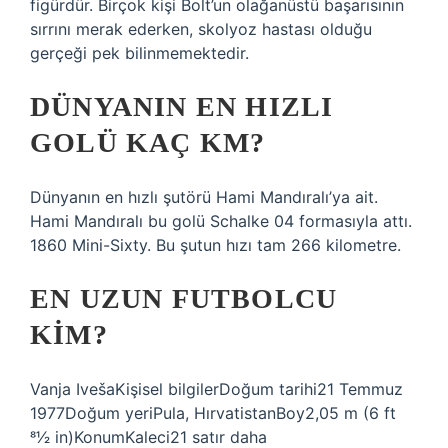
figürdür. Birçok kişi Bolt’un olağanüstü başarısının
sırrını merak ederken, skolyoz hastası olduğu
gerçeği pek bilinmemektedir.
DÜNYANIN EN HIZLI
GOLÜ KAÇ KM?
Dünyanın en hızlı şutörü Hami Mandıralı’ya ait.
Hami Mandıralı bu golü Schalke 04 formasıyla attı.
1860 Mini-Sixty. Bu şutun hızı tam 266 kilometre.
EN UZUN FUTBOLCU
KIM?
Vanja IvešaKişisel bilgilerDoğum tarihi21 Temmuz
1977Doğum yeriPula, HırvatistanBoy2,05 m (6 ft
81⁄2 in)KonumKaleci21 satır daha