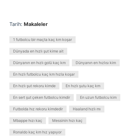
Tarih:
Makaleler
1 futbolcu bir maçta kaç km koşar
Dünyada en hızlı şut kime ait
Dünyanın en hızlı golü kaç km
Dünyanın en hızlısı kim
En hızlı futbolcu kaç km hızla koşar
En hızlı şut rekoru kimde
En hızlı şutu kaç km
En sert şut çeken futbolcu kimdir
En uzun futbolcu kim
Futbolda hız rekoru kimdedir
Haaland hızlı mı
Mbappe hızı kaç
Messinin hızı kaç
Ronaldo kaç km hız yapıyor