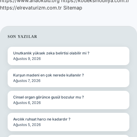
https://www.anaokulu.org
https://kodeksmobilya.com.tr
https://elrevaturizm.com.tr
Sitemap
SIDEBAR
SON YAZILAR
Unutkanlık yüksek zeka belirtisi olabilir mi ?
Ağustos 9, 2026
Kurşun madeni en çok nerede kullanılır ?
Ağustos 7, 2026
Cinsel organ görünce gusül bozulur mu ?
Ağustos 6, 2026
Avcılık ruhsat harcı ne kadardır ?
Ağustos 5, 2026