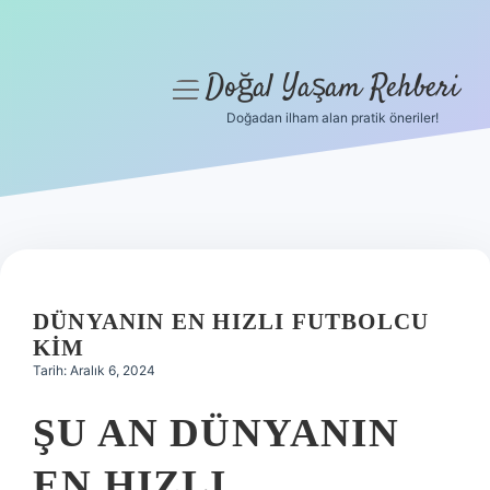
Doğal Yaşam Rehberi
menüyü
aç
Doğadan ilham alan pratik öneriler!
Anasayfa
Gizlilik Politikası
Yasal Uyarı
Hakkımızda
DÜNYANIN EN HIZLI FUTBOLCU
KIM
Tarih: Aralık 6, 2024
ŞU AN DÜNYANIN
EN HIZLI