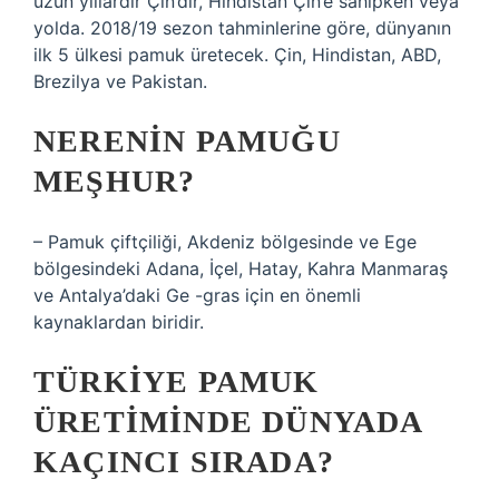
uzun yıllardır Çin’dir, Hindistan Çin’e sahipken veya
yolda. 2018/19 sezon tahminlerine göre, dünyanın
ilk 5 ülkesi pamuk üretecek. Çin, Hindistan, ABD,
Brezilya ve Pakistan.
NERENIN PAMUĞU
MEŞHUR?
– Pamuk çiftçiliği, Akdeniz bölgesinde ve Ege
bölgesindeki Adana, İçel, Hatay, Kahra Manmaraş
ve Antalya’daki Ge -gras için en önemli
kaynaklardan biridir.
TÜRKIYE PAMUK
ÜRETIMINDE DÜNYADA
KAÇINCI SIRADA?