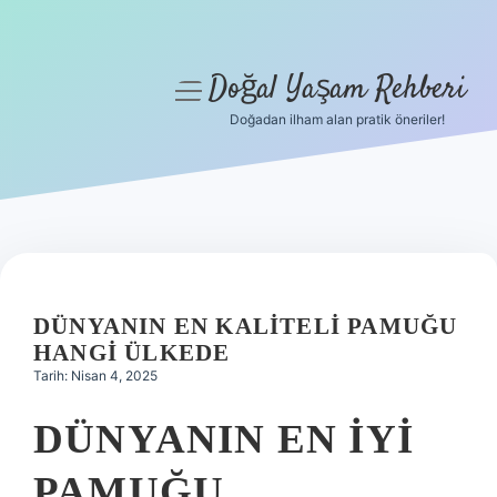
Doğal Yaşam Rehberi
menüyü
aç
Doğadan ilham alan pratik öneriler!
Anasayfa
Gizlilik Politikası
Yasal Uyarı
Hakkımızda
DÜNYANIN EN KALITELI PAMUĞU
HANGI ÜLKEDE
Tarih: Nisan 4, 2025
DÜNYANIN EN IYI
PAMUĞU