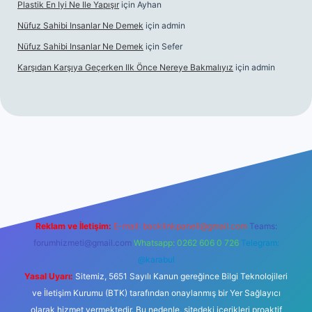
Plastik En Iyi Ne Ile Yapışır
için
Ayhan
Nüfuz Sahibi Insanlar Ne Demek
için
admin
Nüfuz Sahibi Insanlar Ne Demek
için
Sefer
Karşıdan Karşıya Geçerken Ilk Önce Nereye Bakmalıyız
için
admin
t güncel giriş
tulipbet.online
Reklam ve İletişim:
E-mail:
backlinkpaneli@gmail.com
Teams:
forumhizmeti@gmail.com
Whatsapp: 0262 606 0 726
Telegram:
@karabul
Yasal Uyarı:
Sitemiz, 5651 Sayılı Kanun gereğince Bilgi Teknolojileri
ve İletişim Kurumu (BTK) tarafından onaylanmış bir Yer Sağlayıcı
olarak hizmet vermektedir. Bu nedenle, sitedeki içerikleri proaktif