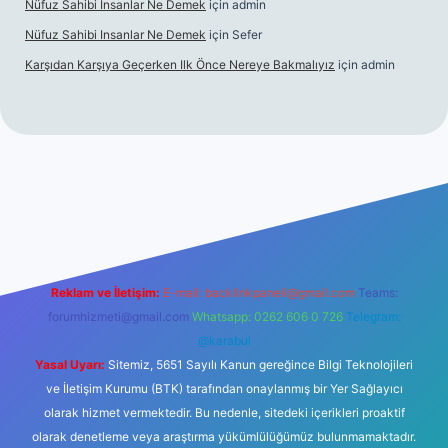
Nüfuz Sahibi Insanlar Ne Demek
için
admin
Nüfuz Sahibi Insanlar Ne Demek
için
Sefer
Karşıdan Karşıya Geçerken Ilk Önce Nereye Bakmalıyız
için
admin
iriş
tulipbet.online
Reklam ve İletişim:
E-mail:
backlinkpaneli@gmail.com
Teams:
forumhizmeti@gmail.com
Whatsapp: 0262 606 0 726
Telegram:
@karabul
Yasal Uyarı:
Sitemiz, 5651 Sayılı Kanun gereğince Bilgi Teknolojileri
ve İletişim Kurumu (BTK) tarafından onaylanmış bir Yer Sağlayıcı
olarak hizmet vermektedir. Bu nedenle, sitedeki içerikleri proaktif
olarak denetleme veya araştırma yükümlülüğümüz bulunmamaktadır.