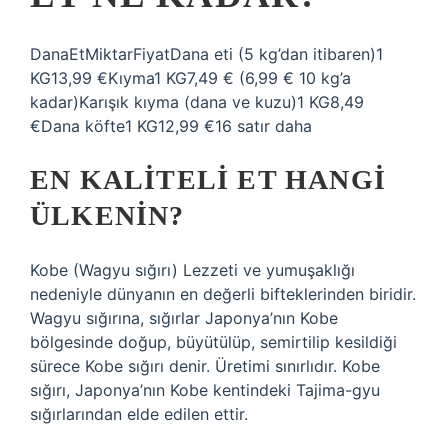
DanaEtMiktarFiyatDana eti (5 kg’dan itibaren)1
KG13,99 €Kıyma1 KG7,49 € (6,99 € 10 kg’a
kadar)Karışık kıyma (dana ve kuzu)1 KG8,49
€Dana köfte1 KG12,99 €16 satır daha
EN KALITELI ET HANGI
ÜLKENIN?
Kobe (Wagyu sığırı) Lezzeti ve yumuşaklığı
nedeniyle dünyanın en değerli bifteklerinden biridir.
Wagyu sığırına, sığırlar Japonya’nın Kobe
bölgesinde doğup, büyütülüp, semirtilip kesildiği
sürece Kobe sığırı denir. Üretimi sınırlıdır. Kobe
sığırı, Japonya’nın Kobe kentindeki Tajima-gyu
sığırlarından elde edilen ettir.