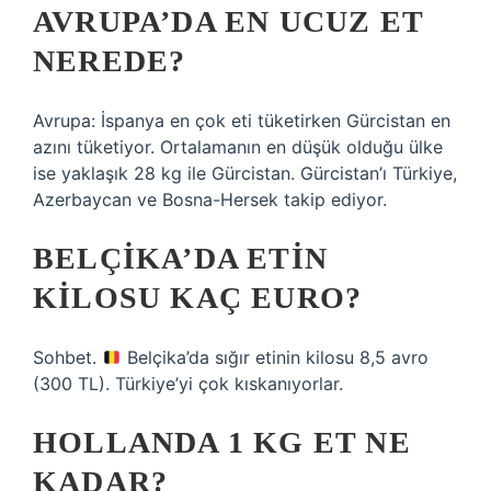
AVRUPA’DA EN UCUZ ET
NEREDE?
Avrupa: İspanya en çok eti tüketirken Gürcistan en
azını tüketiyor. Ortalamanın en düşük olduğu ülke
ise yaklaşık 28 kg ile Gürcistan. Gürcistan’ı Türkiye,
Azerbaycan ve Bosna-Hersek takip ediyor.
BELÇIKA’DA ETIN
KILOSU KAÇ EURO?
Sohbet.
Belçika’da sığır etinin kilosu 8,5 avro
(300 TL). Türkiye’yi çok kıskanıyorlar.
HOLLANDA 1 KG ET NE
KADAR?