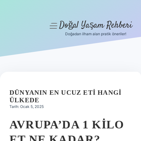
Doğal Yaşam Rehberi
menüyü
aç
Doğadan ilham alan pratik öneriler!
Anasayfa
Gizlilik Politikası
Yasal Uyarı
Hakkımızda
DÜNYANIN EN UCUZ ETI HANGI
ÜLKEDE
Tarih: Ocak 5, 2025
AVRUPA’DA 1 KILO
ET NE KADAR?