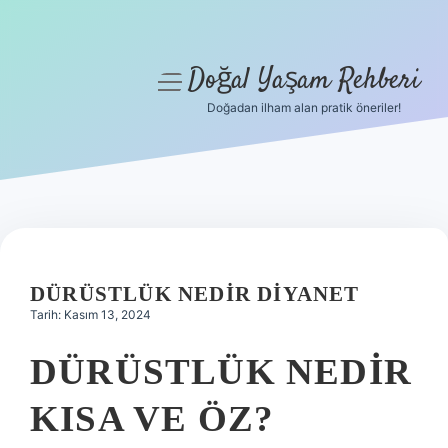
Doğal Yaşam Rehberi
menüyü
aç
Doğadan ilham alan pratik öneriler!
Anasayfa
Gizlilik Politikası
Yasal Uyarı
Hakkımızda
DÜRÜSTLÜK NEDIR DIYANET
Tarih: Kasım 13, 2024
DÜRÜSTLÜK NEDIR
KISA VE ÖZ?