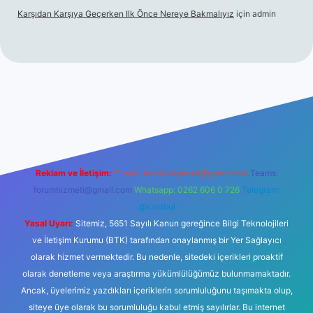
Karşıdan Karşıya Geçerken Ilk Önce Nereye Bakmalıyız
için
admin
güncel giriş
tulipbet.online
Reklam ve İletişim:
E-mail:
backlinkpaneli@gmail.com
Teams:
forumhizmeti@gmail.com
Whatsapp: 0262 606 0 726
Telegram:
@karabul
Yasal Uyarı:
Sitemiz, 5651 Sayılı Kanun gereğince Bilgi Teknolojileri
ve İletişim Kurumu (BTK) tarafından onaylanmış bir Yer Sağlayıcı
olarak hizmet vermektedir. Bu nedenle, sitedeki içerikleri proaktif
olarak denetleme veya araştırma yükümlülüğümüz bulunmamaktadır.
Ancak, üyelerimiz yazdıkları içeriklerin sorumluluğunu taşımakta olup,
siteye üye olarak bu sorumluluğu kabul etmiş sayılırlar. Bu internet