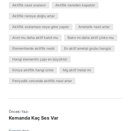
Aktiflik nasıl sıralanır
Aktiflik nereden kapatılır
Aktiflik nereye doğru artar
Aktiflik sıralaması neye göre yapılır
Ametalik nasıl artar
Anot mu daha aktif katot mu
Bakır mı daha aktif çinko mu
Elementlerde aktiflik nedir
En aktif ametal grubu hangisi
Hangi elementin çapı en büyüktür
Kimya aktiflik hangi ünite
Mg aktif metal mi
Periyodik cetvelde aktiflik nasıl artar
Önceki Yazı
Kemanda Kaç Ses Var
Sonraki Yazı