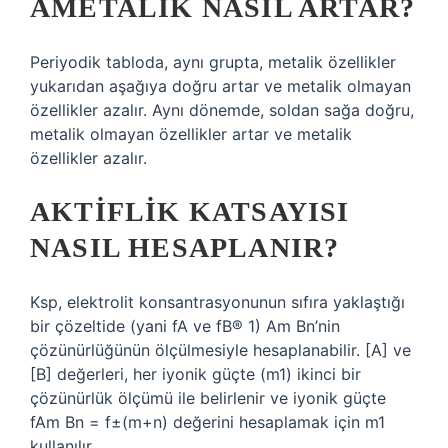
AMETALIK NASIL ARTAR?
Periyodik tabloda, aynı grupta, metalik özellikler
yukarıdan aşağıya doğru artar ve metalik olmayan
özellikler azalır. Aynı dönemde, soldan sağa doğru,
metalik olmayan özellikler artar ve metalik
özellikler azalır.
AKTIFLIK KATSAYISI
NASIL HESAPLANIR?
Ksp, elektrolit konsantrasyonunun sıfıra yaklaştığı
bir çözeltide (yani fA ve fB® 1) Am Bn’nin
çözünürlüğünün ölçülmesiyle hesaplanabilir. [A] ve
[B] değerleri, her iyonik güçte (m1) ikinci bir
çözünürlük ölçümü ile belirlenir ve iyonik güçte
fAm Bn = f±(m+n) değerini hesaplamak için m1
kullanılır.