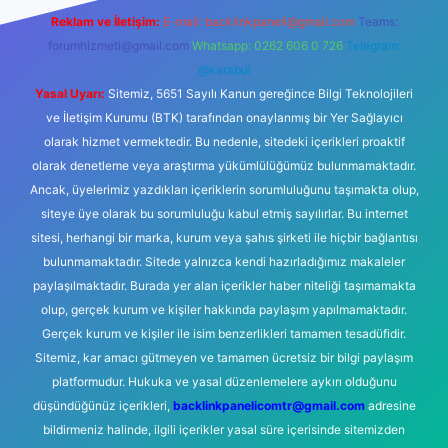
Reklam ve İletişim:
E-mail:
backlinkpaneli@gmail.com
Teams:
forumhizmeti@gmail.com
Whatsapp: 0262 606 0 726
Telegram:
@karabul
Yasal Uyarı:
Sitemiz, 5651 Sayılı Kanun gereğince Bilgi Teknolojileri
ve İletişim Kurumu (BTK) tarafından onaylanmış bir Yer Sağlayıcı
olarak hizmet vermektedir. Bu nedenle, sitedeki içerikleri proaktif
olarak denetleme veya araştırma yükümlülüğümüz bulunmamaktadır.
Ancak, üyelerimiz yazdıkları içeriklerin sorumluluğunu taşımakta olup,
siteye üye olarak bu sorumluluğu kabul etmiş sayılırlar. Bu internet
sitesi, herhangi bir marka, kurum veya şahıs şirketi ile hiçbir bağlantısı
bulunmamaktadır. Sitede yalnızca kendi hazırladığımız makaleler
paylaşılmaktadır. Burada yer alan içerikler haber niteliği taşımamakta
olup, gerçek kurum ve kişiler hakkında paylaşım yapılmamaktadır.
Gerçek kurum ve kişiler ile isim benzerlikleri tamamen tesadüfidir.
Sitemiz, kar amacı gütmeyen ve tamamen ücretsiz bir bilgi paylaşım
platformudur. Hukuka ve yasal düzenlemelere aykırı olduğunu
düşündüğünüz içerikleri,
backlinkpanelicomtr@gmail.com
adresine
bildirmeniz halinde, ilgili içerikler yasal süre içerisinde sitemizden