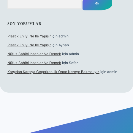
SON YORUMLAR
Plastik En Iyi Ne Ile Yapışır
için
admin
Plastik En Iyi Ne Ile Yapışır
için
Ayhan
Nüfuz Sahibi Insanlar Ne Demek
için
admin
Nüfuz Sahibi Insanlar Ne Demek
için
Sefer
Karşıdan Karşıya Geçerken Ilk Önce Nereye Bakmalıyız
için
admin
giriş
tulipbet.online