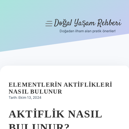
Doğal Yaşam Rehberi
menüyü
aç
Doğadan ilham alan pratik öneriler!
Anasayfa
Gizlilik Politikası
Yasal Uyarı
Hakkımızda
ELEMENTLERIN AKTIFLIKLERI
NASIL BULUNUR
Tarih: Ekim 13, 2024
AKTIFLIK NASIL
BULUNUR?