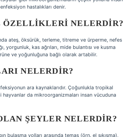
nfeksiyon hastalıkları denir.
 ÖZELLIKLERI NELERDIR?
ında ateş, öksürük, terleme, titreme ve ürperme, nefes
ığı, yorgunluk, kas ağrıları, mide bulantısı ve kusma
ürüne ve yoğunluğuna bağlı olarak artabilir.
ARI NELERDIR?
feksiyonun ara kaynaklarıdır. Çoğunlukla tropikal
ibi hayvanlar da mikroorganizmaları insan vücuduna
OLAN ŞEYLER NELERDIR?
ygın bulaşma yolları arasında temas (örn. el sıkışma),