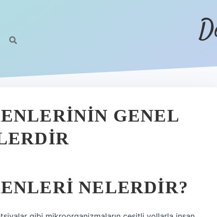
D
ENLERININ GENEL
LERDIR
ENLERI NELERDIR?
ketsiyalar gibi mikroorganizmaların çeşitli yollarla insan