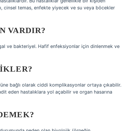
talıklardır. Bu hastalıklar genellikle bir kişiden
, cinsel temas, enfekte yiyecek ve su veya böcekler
N VARDIR?
ngal ve bakteriyel. Hafif enfeksiyonlar için dinlenmek ve
TIKLER?
ne bağlı olarak ciddi komplikasyonlar ortaya çıkabilir.
dit eden hastalıklara yol açabilir ve organ hasarına
 DEMEK?
u durumunda neden olan biyolojik (örneğin