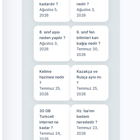
kadardır ?
nedir ?
Ağustos 5,
Ağustos 3,
2026
2026
8. sınıf aşısı
6. sınıf fen
neden yapılır ?
bilimleri kan
Ağustos 3,
bağışı nedir ?
2026
Temmuz 30,
2026
Kelime
Kazakça ve
hazinesi nedir
Rusça aynı mı
?
?
Temmuz 25,
Temmuz 25,
2026
2026
30 GB
Hz. İsa’nın
Turkcell
bedeni
internet ne
nerededir ?
kadar ?
Temmuz 23,
Temmuz 24,
2026
2026