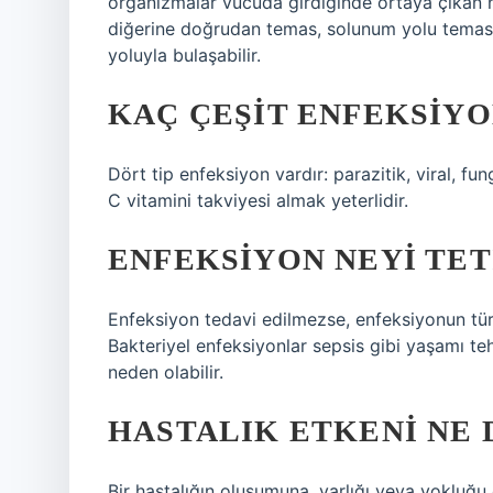
organizmalar vücuda girdiğinde ortaya çıkan has
diğerine doğrudan temas, solunum yolu teması
yoluyla bulaşabilir.
KAÇ ÇEŞIT ENFEKSIYO
Dört tip enfeksiyon vardır: parazitik, viral, fu
C vitamini takviyesi almak yeterlidir.
ENFEKSIYON NEYI TE
Enfeksiyon tedavi edilmezse, enfeksiyonun türü
Bakteriyel enfeksiyonlar sepsis gibi yaşamı teh
neden olabilir.
HASTALIK ETKENI NE
Bir hastalığın oluşumuna, varlığı veya yokluğ