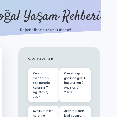
oğal Yaşam Rehberi
Doğadan ilham alan pratik öneriler!
hiltonbet gü
SIDEBAR
SON YAZILAR
Kurşun
Cinsel organ
madeni en
görünce gusül
çok nerede
bozulur mu ?
kullanılır ?
Ağustos 6,
Ağustos 7,
2026
2026
Avcılık ruhsat
Allah’ın 3 tane
harcı ne
ismi ve anlamı