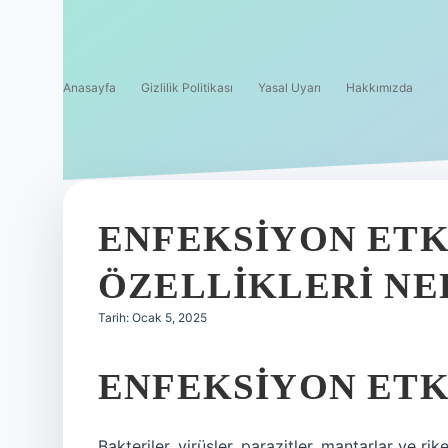
Anasayfa
Gizlilik Politikası
Yasal Uyarı
Hakkımızda
ENFEKSIYON ETK
ÖZELLIKLERI NE
Tarih: Ocak 5, 2025
ENFEKSIYON ETK
Bakteriler, virüsler, parazitler, mantarlar ve ri