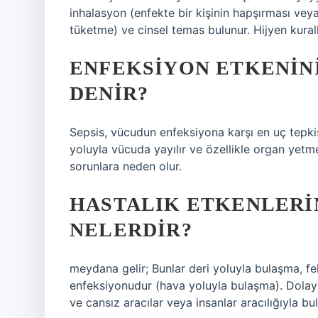
inhalasyon (enfekte bir kişinin hapşırması vey
tüketme) ve cinsel temas bulunur. Hijyen kurall
ENFEKSIYON ETKENIN
DENIR?
Sepsis, vücudun enfeksiyona karşı en uç tepkis
yoluyla vücuda yayılır ve özellikle organ yetm
sorunlara neden olur.
HASTALIK ETKENLERI
NELERDIR?
meydana gelir; Bunlar deri yoluyla bulaşma, f
enfeksiyonudur (hava yoluyla bulaşma). Dolaylı
ve cansız aracılar veya insanlar aracılığıyla bu