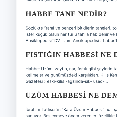
HABBE TANE NEDIR?
Sözlükte “tahıl ve benzeri bitkilerin taneleri, 
ister küçük olsun her türlü tahıla hab denir v
AnsiklopedisiTDV İslam Ansiklopedisi › habbe
FISTIĞIN HABBESI NE
Habbe: Üzüm, zeytin, nar, fıstık gibi şeylerin t
kelimeler ve günümüzdeki karşılıkları. Kilis Ke
Gazetesi › eski-kilis -agzinda-sik- used-…
ÜZÜM HABBESI NE DE
İbrahim Tatlıses’in “Kara Üzüm Habbesi” adlı ş
sunuyor. Beslenmeye önem verenler, özellikle k