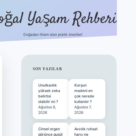
oğal Yaşam Rehberi
Doğadan ilham alan pratik öneriler!
hiltonbet gü
SIDEBAR
SON YAZILAR
Unutkanlık
Kurşun
yüksek zeka
madeni en
belirtisi
çok nerede
olabilir mi ?
kullanılır ?
Ağustos 9,
Ağustos 7,
2026
2026
Cinsel organ
Avcılık ruhsat
görünce gusül
harcı ne