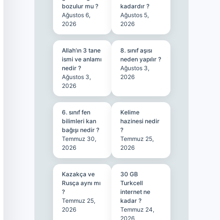
bozulur mu ?
kadardır ?
Ağustos 6,
Ağustos 5,
2026
2026
Allah’ın 3 tane
8. sınıf aşısı
ismi ve anlamı
neden yapılır ?
nedir ?
Ağustos 3,
Ağustos 3,
2026
2026
6. sınıf fen
Kelime
bilimleri kan
hazinesi nedir
bağışı nedir ?
?
Temmuz 30,
Temmuz 25,
2026
2026
Kazakça ve
30 GB
Rusça aynı mı
Turkcell
?
internet ne
Temmuz 25,
kadar ?
2026
Temmuz 24,
2026