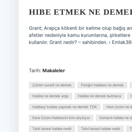
HIBE ETMEK NE DEME
Grant; Arapça kökenli bir kelime olup bağış an
afetler nedeniyle kamu kurumlarına, şirketlere v
kullanılır. Grant nedir? – sahibinden. › Emlak
Tarih:
Makaleler
Çörten suratli ne demek
Fıstığın habbesi ne demek
Habbe ne demek argo
Habbe ne demek bulmaca
Habbeyi kubbe yapmak ne demek TDK
Ham üzüm ne 
Kara Üzüm Habbesini kim söylüyor
Osmanlı habbe ne 
Tahil tanesi habbe nedir
Tahıl tanesi habbe nedir
T