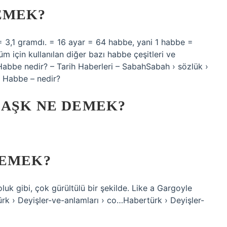
EMEK?
 = 3,1 gramdı. = 16 ayar = 64 habbe, yani 1 habbe =
 için kullanılan diğer bazı habbe çeşitleri ve
i) Habbe nedir? – Tarih Haberleri – SabahSabah › sözlük ›
› Habbe – nedir?
 AŞK NE DEMEK?
DEMEK?
 gibi, çok gürültülü bir şekilde. Like a Gargoyle
k › Deyişler-ve-anlamları › co…Habertürk › Deyişler-