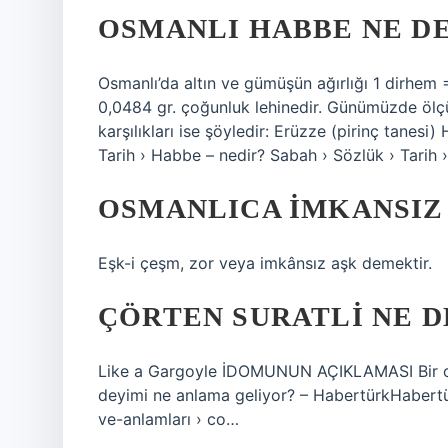
OSMANLI HABBE NE D
Osmanlı’da altın ve gümüşün ağırlığı 1 dirhem
0,0484 gr. çoğunluk lehinedir. Günümüzde ölçüm
karşılıkları ise şöyledir: Erüzze (pirinç tanes
Tarih › Habbe – nedir? Sabah › Sözlük › Tarih 
OSMANLICA IMKANSIZ
Eşk-i çeşm, zor veya imkânsız aşk demektir.
ÇÖRTEN SURATLI NE 
Like a Gargoyle İDOMUNUN AÇIKLAMASI Bir oluk
deyimi ne anlama geliyor? – HabertürkHabertür
ve-anlamları › co…