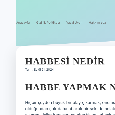
Anasayfa
Gizlilik Politikası
Yasal Uyarı
Hakkımızda
HABBESI NEDIR
Tarih: Eylül 21, 2024
HABBE YAPMAK 
Hiçbir şeyden büyük bir olay çıkarmak, önemsi
olduğundan çok daha abartılı bir şekilde anlat
çıkaran kişiler konuşurken abartılı ve ilgi çekici