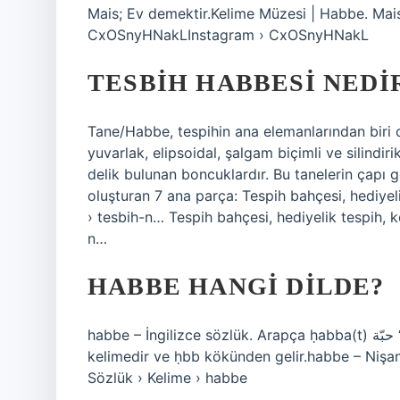
Mais; Ev demektir.Kelime Müzesi | Habbe. Mai
CxOSnyHNakLInstagram › CxOSnyHNakL
TESBIH HABBESI NEDI
Tane/Habbe, tespihin ana elemanlarından biri o
yuvarlak, elipsoidal, şalgam biçimli ve silindiri
delik bulunan boncuklardır. Bu tanelerin çapı g
oluşturan 7 ana parça: ​​Tespih bahçesi, hediyel
› tesbih-n… Tespih bahçesi, hediyelik tespih, ke
n…
HABBE HANGI DILDE?
habbe – İngilizce sözlük. Arapça ḥabba(t) حبّة “mesane, tahıl, tohum” kelimesinden ödünç alınmış bir
kelimedir ve ḥbb kökünden gelir.habbe – Niş
Sözlük › Kelime › habbe