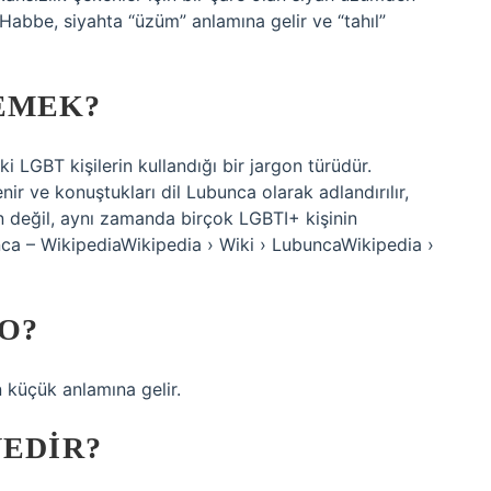
. Habbe, siyahta “üzüm” anlamına gelir ve “tahıl”
EMEK?
LGBT kişilerin kullandığı bir jargon türüdür.
ir ve konuştukları dil Lubunca olarak adlandırılır,
 değil, aynı zamanda birçok LGBTI+ kişinin
unca – WikipediaWikipedia › Wiki › LubuncaWikipedia ›
O?
küçük anlamına gelir.
NEDIR?