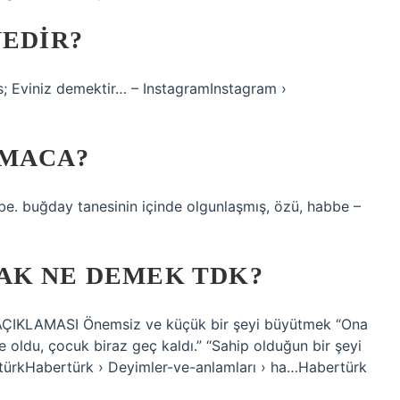
NEDIR?
s; Eviniz demektir… – InstagramInstagram ›
LMACA?
be. buğday tanesinin içinde olgunlaşmış, özü, habbe –
AK NE DEMEK TDK?
 AÇIKLAMASI Önemsiz ve küçük bir şeyi büyütmek “Ona
 oldu, çocuk biraz geç kaldı.” “Sahip olduğun bir şeyi
türkHabertürk › Deyimler-ve-anlamları › ha…Habertürk