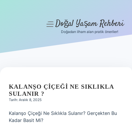
Doğal Yaşam Rehberi
menüyü
aç
Doğadan ilham alan pratik öneriler!
Anasayfa
Gizlilik Politikası
Yasal Uyarı
Hakkımızda
KALANŞO ÇIÇEĞI NE SIKLIKLA
SULANIR ?
Tarih: Aralık 8, 2025
Kalanşo Çiçeği Ne Sıklıkla Sulanır? Gerçekten Bu
Kadar Basit Mi?