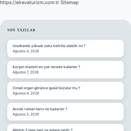
https://elrevaturizm.com.tr
Sitemap
SIDEBAR
SON YAZILAR
Unutkanlık yüksek zeka belirtisi olabilir mi ?
Ağustos 9, 2026
Kurşun madeni en çok nerede kullanılır ?
Ağustos 7, 2026
Cinsel organ görünce gusül bozulur mu ?
Ağustos 6, 2026
Avcılık ruhsat harcı ne kadardır ?
Ağustos 5, 2026
Allah’ın 3 tane ismi ve anlamı nedir ?