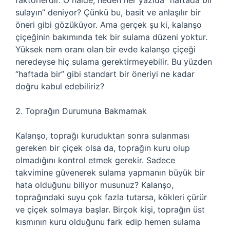
faktörlerdir. O halde, neden her yazıda “haftada bir
sulayın” deniyor? Çünkü bu, basit ve anlaşılır bir
öneri gibi gözüküyor. Ama gerçek şu ki, kalanşo
çiçeğinin bakımında tek bir sulama düzeni yoktur.
Yüksek nem oranı olan bir evde kalanşo çiçeği
neredeyse hiç sulama gerektirmeyebilir. Bu yüzden
“haftada bir” gibi standart bir öneriyi ne kadar
doğru kabul edebiliriz?
2. Toprağın Durumuna Bakmamak
Kalanşo, toprağı kuruduktan sonra sulanması
gereken bir çiçek olsa da, toprağın kuru olup
olmadığını kontrol etmek gerekir. Sadece
takvimine güvenerek sulama yapmanın büyük bir
hata olduğunu biliyor musunuz? Kalanşo,
toprağındaki suyu çok fazla tutarsa, kökleri çürür
ve çiçek solmaya başlar. Birçok kişi, toprağın üst
kısmının kuru olduğunu fark edip hemen sulama