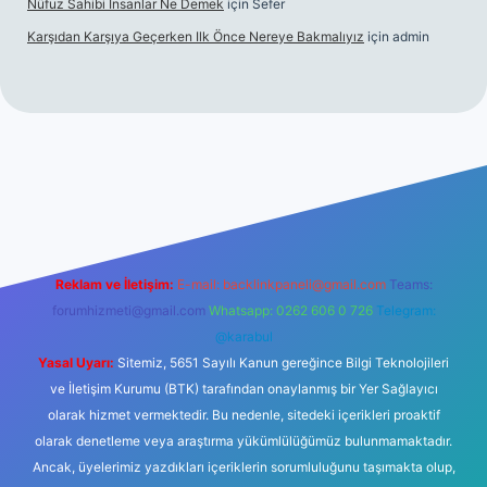
Nüfuz Sahibi Insanlar Ne Demek
için
Sefer
Karşıdan Karşıya Geçerken Ilk Önce Nereye Bakmalıyız
için
admin
onbet güncel giriş
tulipbet.online
Reklam ve İletişim:
E-mail:
backlinkpaneli@gmail.com
Teams:
forumhizmeti@gmail.com
Whatsapp: 0262 606 0 726
Telegram:
@karabul
Yasal Uyarı:
Sitemiz, 5651 Sayılı Kanun gereğince Bilgi Teknolojileri
ve İletişim Kurumu (BTK) tarafından onaylanmış bir Yer Sağlayıcı
olarak hizmet vermektedir. Bu nedenle, sitedeki içerikleri proaktif
olarak denetleme veya araştırma yükümlülüğümüz bulunmamaktadır.
Ancak, üyelerimiz yazdıkları içeriklerin sorumluluğunu taşımakta olup,