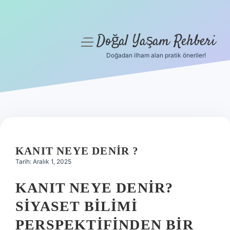
Doğal Yaşam Rehberi
menüyü
aç
Doğadan ilham alan pratik öneriler!
Anasayfa
Gizlilik Politikası
Yasal Uyarı
Hakkımızda
KANIT NEYE DENIR ?
Tarih: Aralık 1, 2025
KANIT NEYE DENIR?
SIYASET BILIMI
PERSPEKTIFINDEN BIR