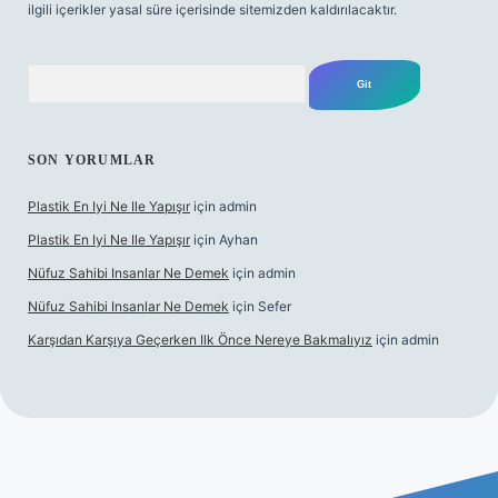
ilgili içerikler yasal süre içerisinde sitemizden kaldırılacaktır.
Arama
SON YORUMLAR
Plastik En Iyi Ne Ile Yapışır
için
admin
Plastik En Iyi Ne Ile Yapışır
için
Ayhan
Nüfuz Sahibi Insanlar Ne Demek
için
admin
Nüfuz Sahibi Insanlar Ne Demek
için
Sefer
Karşıdan Karşıya Geçerken Ilk Önce Nereye Bakmalıyız
için
admin
et güncel giriş
tulipbet.online