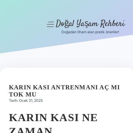
Doğal Yaşam Rehberi
menüyü
aç
Doğadan ilham alan pratik öneriler!
Anasayfa
Gizlilik Politikası
Yasal Uyarı
Hakkımızda
KARIN KASI ANTRENMANI AÇ MI
TOK MU
Tarih: Ocak 21, 2025
KARIN KASI NE
ZAMAN