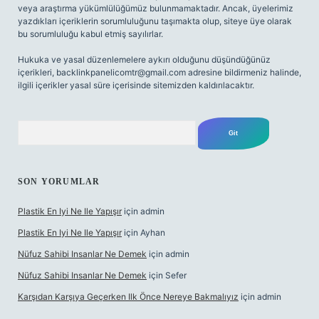
veya araştırma yükümlülüğümüz bulunmamaktadır. Ancak, üyelerimiz
yazdıkları içeriklerin sorumluluğunu taşımakta olup, siteye üye olarak
bu sorumluluğu kabul etmiş sayılırlar.
Hukuka ve yasal düzenlemelere aykırı olduğunu düşündüğünüz
içerikleri,
backlinkpanelicomtr@gmail.com
adresine bildirmeniz halinde,
ilgili içerikler yasal süre içerisinde sitemizden kaldırılacaktır.
Arama
SON YORUMLAR
Plastik En Iyi Ne Ile Yapışır
için
admin
Plastik En Iyi Ne Ile Yapışır
için
Ayhan
Nüfuz Sahibi Insanlar Ne Demek
için
admin
Nüfuz Sahibi Insanlar Ne Demek
için
Sefer
Karşıdan Karşıya Geçerken Ilk Önce Nereye Bakmalıyız
için
admin