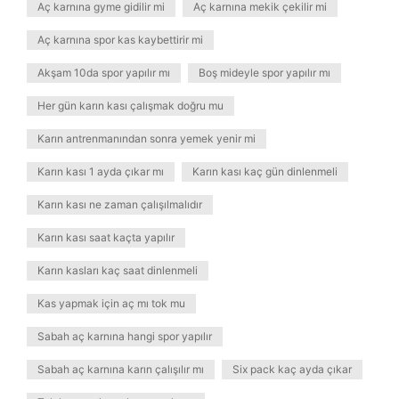
Aç karnına gyme gidilir mi
Aç karnına mekik çekilir mi
Aç karnına spor kas kaybettirir mi
Akşam 10da spor yapılır mı
Boş mideyle spor yapılır mı
Her gün karın kası çalışmak doğru mu
Karın antrenmanından sonra yemek yenir mi
Karın kası 1 ayda çıkar mı
Karın kası kaç gün dinlenmeli
Karın kası ne zaman çalışılmalıdır
Karın kası saat kaçta yapılır
Karın kasları kaç saat dinlenmeli
Kas yapmak için aç mı tok mu
Sabah aç karnına hangi spor yapılır
Sabah aç karnına karın çalışılır mı
Six pack kaç ayda çıkar