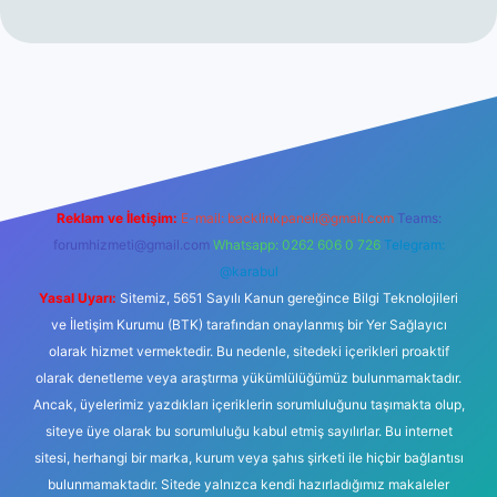
ncel giriş
tulipbet.online
Reklam ve İletişim:
E-mail:
backlinkpaneli@gmail.com
Teams:
forumhizmeti@gmail.com
Whatsapp: 0262 606 0 726
Telegram:
@karabul
Yasal Uyarı:
Sitemiz, 5651 Sayılı Kanun gereğince Bilgi Teknolojileri
ve İletişim Kurumu (BTK) tarafından onaylanmış bir Yer Sağlayıcı
olarak hizmet vermektedir. Bu nedenle, sitedeki içerikleri proaktif
olarak denetleme veya araştırma yükümlülüğümüz bulunmamaktadır.
Ancak, üyelerimiz yazdıkları içeriklerin sorumluluğunu taşımakta olup,
siteye üye olarak bu sorumluluğu kabul etmiş sayılırlar. Bu internet
sitesi, herhangi bir marka, kurum veya şahıs şirketi ile hiçbir bağlantısı
bulunmamaktadır. Sitede yalnızca kendi hazırladığımız makaleler