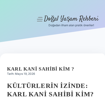
Doğal Yaşam Rehberi
menüyü
aç
Doğadan ilham alan pratik öneriler!
Anasayfa
Gizlilik Politikası
Yasal Uyarı
Hakkımızda
KARL KANI SAHIBI KIM ?
Tarih: Mayıs 19, 2026
KÜLTÜRLERIN İZINDE:
KARL KANI SAHIBI KIM?