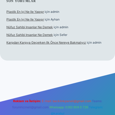
SON YORUMLAR
Plastik En Iyi Ne Ile Yapışır
için
admin
Plastik En Iyi Ne Ile Yapışır
için
Ayhan
Nüfuz Sahibi Insanlar Ne Demek
için
admin
Nüfuz Sahibi Insanlar Ne Demek
için
Sefer
Karşıdan Karşıya Geçerken Ilk Önce Nereye Bakmalıyız
için
admin
hiltonbet güncel giriş
tulipbet.online
Reklam ve İletişim:
E-mail:
backlinkpaneli@gmail.com
Teams:
forumhizmeti@gmail.com
Whatsapp: 0262 606 0 726
Telegram:
@karabul