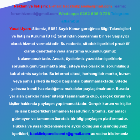
Reklam ve İletişim:
E-mail:
backlinkpaneli@gmail.com
Teams:
forumhizmeti@gmail.com
Whatsapp: 0262 606 0 726
Telegram:
@karabul
Yasal Uyarı:
Sitemiz, 5651 Sayılı Kanun gereğince Bilgi Teknolojileri
ve İletişim Kurumu (BTK) tarafından onaylanmış bir Yer Sağlayıcı
olarak hizmet vermektedir. Bu nedenle, sitedeki içerikleri proaktif
olarak denetleme veya araştırma yükümlülüğümüz
bulunmamaktadır. Ancak, üyelerimiz yazdıkları içeriklerin
sorumluluğunu taşımakta olup, siteye üye olarak bu sorumluluğu
kabul etmiş sayılırlar. Bu internet sitesi, herhangi bir marka, kurum
veya şahıs şirketi ile hiçbir bağlantısı bulunmamaktadır. Sitede
yalnızca kendi hazırladığımız makaleler paylaşılmaktadır. Burada
yer alan içerikler haber niteliği taşımamakta olup, gerçek kurum ve
kişiler hakkında paylaşım yapılmamaktadır. Gerçek kurum ve kişiler
ile isim benzerlikleri tamamen tesadüfidir. Sitemiz, kar amacı
gütmeyen ve tamamen ücretsiz bir bilgi paylaşım platformudur.
Hukuka ve yasal düzenlemelere aykırı olduğunu düşündüğünüz
içerikleri,
backlinkpanelicomtr@gmail.com
adresine bildirmeniz