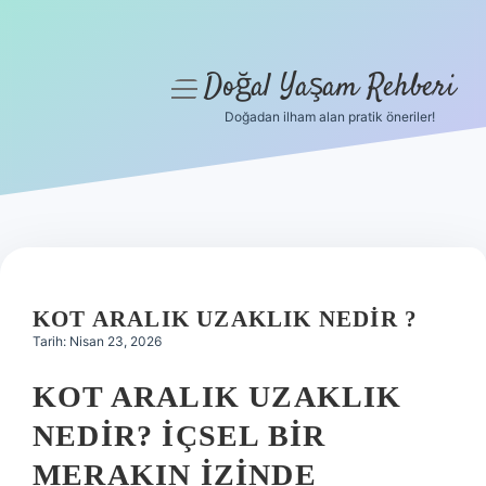
Doğal Yaşam Rehberi
menüyü
aç
Doğadan ilham alan pratik öneriler!
Anasayfa
Gizlilik Politikası
Yasal Uyarı
Hakkımızda
KOT ARALIK UZAKLIK NEDIR ?
Tarih: Nisan 23, 2026
KOT ARALIK UZAKLIK
NEDIR? İÇSEL BIR
MERAKIN İZINDE