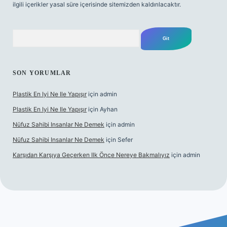
ilgili içerikler yasal süre içerisinde sitemizden kaldırılacaktır.
Arama
SON YORUMLAR
Plastik En Iyi Ne Ile Yapışır
için
admin
Plastik En Iyi Ne Ile Yapışır
için
Ayhan
Nüfuz Sahibi Insanlar Ne Demek
için
admin
Nüfuz Sahibi Insanlar Ne Demek
için
Sefer
Karşıdan Karşıya Geçerken Ilk Önce Nereye Bakmalıyız
için
admin
et güncel giriş
tulipbet.online