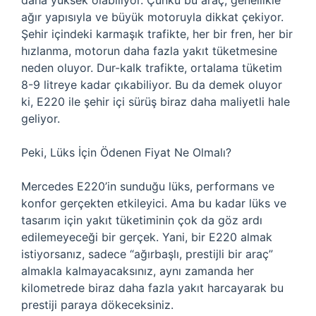
daha yüksek olabiliyor. Çünkü bu araç, genellikle
ağır yapısıyla ve büyük motoruyla dikkat çekiyor.
Şehir içindeki karmaşık trafikte, her bir fren, her bir
hızlanma, motorun daha fazla yakıt tüketmesine
neden oluyor. Dur-kalk trafikte, ortalama tüketim
8-9 litreye kadar çıkabiliyor. Bu da demek oluyor
ki, E220 ile şehir içi sürüş biraz daha maliyetli hale
geliyor.
Peki, Lüks İçin Ödenen Fiyat Ne Olmalı?
Mercedes E220’in sunduğu lüks, performans ve
konfor gerçekten etkileyici. Ama bu kadar lüks ve
tasarım için yakıt tüketiminin çok da göz ardı
edilemeyeceği bir gerçek. Yani, bir E220 almak
istiyorsanız, sadece “ağırbaşlı, prestijli bir araç”
almakla kalmayacaksınız, aynı zamanda her
kilometrede biraz daha fazla yakıt harcayarak bu
prestiji paraya dökeceksiniz.