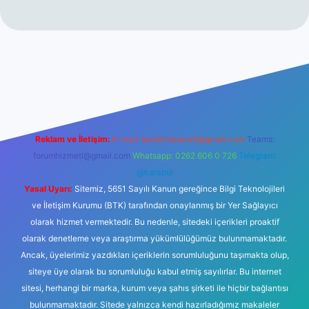
t güncel giriş
tulipbet.online
Reklam ve İletişim:
E-mail:
backlinkpaneli@gmail.com
Teams:
forumhizmeti@gmail.com
Whatsapp: 0262 606 0 726
Telegram:
@karabul
Yasal Uyarı:
Sitemiz, 5651 Sayılı Kanun gereğince Bilgi Teknolojileri
ve İletişim Kurumu (BTK) tarafından onaylanmış bir Yer Sağlayıcı
olarak hizmet vermektedir. Bu nedenle, sitedeki içerikleri proaktif
olarak denetleme veya araştırma yükümlülüğümüz bulunmamaktadır.
Ancak, üyelerimiz yazdıkları içeriklerin sorumluluğunu taşımakta olup,
siteye üye olarak bu sorumluluğu kabul etmiş sayılırlar. Bu internet
sitesi, herhangi bir marka, kurum veya şahıs şirketi ile hiçbir bağlantısı
bulunmamaktadır. Sitede yalnızca kendi hazırladığımız makaleler