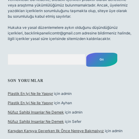
veya araştırma yükümlülüğümüz bulunmamaktadır. Ancak, üyelerimiz
yazdıkları içeriklerin sorumluluğunu taşımakta olup, siteye üye olarak
bu sorumluluğu kabul etmiş sayılırlar.
Hukuka ve yasal düzenlemelere aykırı olduğunu düşündüğünüz
içerikleri,
backlinkpanelicomtr@gmail.com
adresine bildirmeniz halinde,
ilgili içerikler yasal süre içerisinde sitemizden kaldırılacaktır.
Arama
SON YORUMLAR
Plastik En Iyi Ne Ile Yapışır
için
admin
Plastik En Iyi Ne Ile Yapışır
için
Ayhan
Nüfuz Sahibi Insanlar Ne Demek
için
admin
Nüfuz Sahibi Insanlar Ne Demek
için
Sefer
Karşıdan Karşıya Geçerken Ilk Önce Nereye Bakmalıyız
için
admin