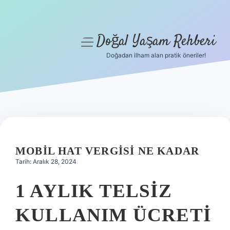
Doğal Yaşam Rehberi
menüyü
aç
Doğadan ilham alan pratik öneriler!
Anasayfa
Gizlilik Politikası
Yasal Uyarı
Hakkımızda
MOBIL HAT VERGISI NE KADAR
Tarih: Aralık 28, 2024
1 AYLIK TELSIZ
KULLANIM ÜCRETI