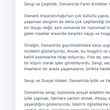
Sevgi ve Çeşitlilik: Osmanlı’da Farklı Kimlikler
Osmanlı İmparatorluğu’nun çok kültürlü yapısı, f
yaşaması sevginin de daha çok çeşitlendiği bir
bir duygu değil, aynı zamanda bir toplumsal ba
gelen insanlar arasında karşılıklı saygı ve hoş
Örneğin, Osmanlı’da gayrimüslimlere karşı uygu
modelini gösteriyordu. Ancak, bu hoşgörü ve ç
belirli kesimlerine hitap ediyordu. Yine de, sevgi
bir köprü olarak işlev görebiliyordu. Sevgi, sa
insanların bir arada yaşamalarını, birlikte hare
Sevgi ve Sosyal Adalet: Osmanlı’da İyilik ve 
Osmanlı’da sevgi, toplumda sosyal adaletin te
iyilik yapmak, fakirlere yardım etmek, ihtiyaç 
yaşandığını gösteriyordu. İslam’ın öğretilerine 