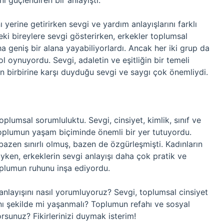
ı güçlendiren bir anlayıştı.
 yerine getirirken sevgi ve yardım anlayışlarını farklı
deki bireylere sevgi gösterirken, erkekler toplumsal
a geniş bir alana yayabiliyorlardı. Ancak her iki grup da
 oynuyordu. Sevgi, adaletin ve eşitliğin bir temeli
yin birbirine karşı duyduğu sevgi ve saygı çok önemliydi.
oplumsal sorumluluktu. Sevgi, cinsiyet, kimlik, sınıf ve
toplumun yaşam biçiminde önemli bir yer tutuyordu.
bazen sınırlı olmuş, bazen de özgürleşmişti. Kadınların
ıyken, erkeklerin sevgi anlayışı daha çok pratik ve
oplumun ruhunu inşa ediyordu.
nlayışını nasıl yorumluyoruz? Sevgi, toplumsal cinsiyet
ynı şekilde mi yaşanmalı? Toplumun refahı ve sosyal
rsunuz? Fikirlerinizi duymak isterim!