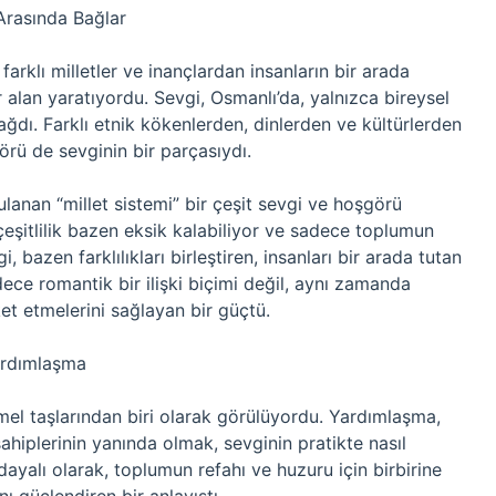
 Arasında Bağlar
arklı milletler ve inançlardan insanların bir arada
 alan yaratıyordu. Sevgi, Osmanlı’da, yalnızca bireysel
ğdı. Farklı etnik kökenlerden, dinlerden ve kültürlerden
görü de sevginin bir parçasıydı.
lanan “millet sistemi” bir çeşit sevgi ve hoşgörü
eşitlilik bazen eksik kalabiliyor ve sadece toplumun
, bazen farklılıkları birleştiren, insanları bir arada tutan
dece romantik bir ilişki biçimi değil, aynı zamanda
ket etmelerini sağlayan bir güçtü.
Yardımlaşma
mel taşlarından biri olarak görülüyordu. Yardımlaşma,
sahiplerinin yanında olmak, sevginin pratikte nasıl
dayalı olarak, toplumun refahı ve huzuru için birbirine