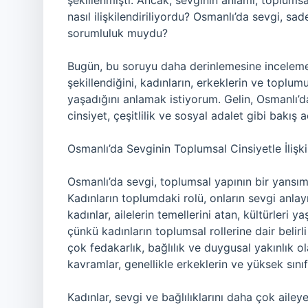
şekillenmişti. Ancak, sevginin anlamı, toplumsal
nasıl ilişkilendiriliyordu? Osmanlı’da sevgi, s
sorumluluk muydu?
Bugün, bu soruyu daha derinlemesine inceleme
şekillendiğini, kadınların, erkeklerin ve toplum
yaşadığını anlamak istiyorum. Gelin, Osmanlı’d
cinsiyet, çeşitlilik ve sosyal adalet gibi bakış a
Osmanlı’da Sevginin Toplumsal Cinsiyetle İlişki
Osmanlı’da sevgi, toplumsal yapının bir yansım
Kadınların toplumdaki rolü, onların sevgi anlayı
kadınlar, ailelerin temellerini atan, kültürleri y
çünkü kadınların toplumsal rollerine dair belirli s
çok fedakarlık, bağlılık ve duygusal yakınlık o
kavramlar, genellikle erkeklerin ve yüksek sınıf
Kadınlar, sevgi ve bağlılıklarını daha çok ailey