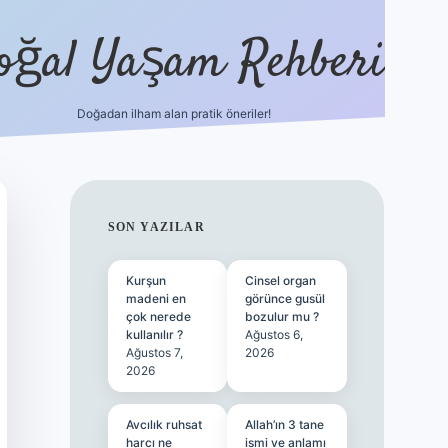
oğal Yaşam Rehberi
Doğadan ilham alan pratik öneriler!
hiltonbet güncel giriş
tulipbet.online
SIDEBAR
SON YAZILAR
Kurşun
Cinsel organ
madeni en
görünce gusül
çok nerede
bozulur mu ?
kullanılır ?
Ağustos 6,
Ağustos 7,
2026
2026
Avcılık ruhsat
Allah’ın 3 tane
harcı ne
ismi ve anlamı