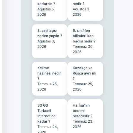
kadardır ?
nedir ?
Ağustos 5,
Ağustos 3,
2026
2026
8. sınıf aşısı
6. sınıf fen
neden yapılır ?
bilimleri kan
Ağustos 3,
bağışı nedir ?
2026
Temmuz 30,
2026
Kelime
Kazakça ve
hazinesi nedir
Rusça aynı mı
?
?
Temmuz 25,
Temmuz 25,
2026
2026
30 GB
Hz. İsa’nın
Turkcell
bedeni
internet ne
nerededir ?
kadar ?
Temmuz 23,
Temmuz 24,
2026
2026