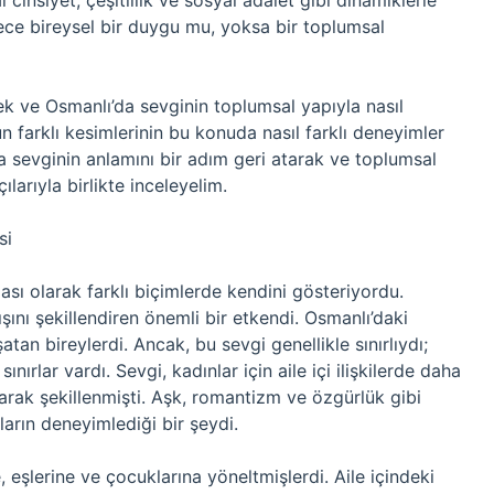
 cinsiyet, çeşitlilik ve sosyal adalet gibi dinamiklerle
adece bireysel bir duygu mu, yoksa bir toplumsal
k ve Osmanlı’da sevginin toplumsal yapıyla nasıl
un farklı kesimlerinin bu konuda nasıl farklı deneyimler
a sevginin anlamını bir adım geri atarak ve toplumsal
çılarıyla birlikte inceleyelim.
si
ası olarak farklı biçimlerde kendini gösteriyordu.
şını şekillendiren önemli bir etkendi. Osmanlı’daki
aşatan bireylerdi. Ancak, bu sevgi genellikle sınırlıydı;
ınırlar vardı. Sevgi, kadınlar için aile içi ilişkilerde daha
larak şekillenmişti. Aşk, romantizm ve özgürlük gibi
ların deneyimlediği bir şeydi.
e, eşlerine ve çocuklarına yöneltmişlerdi. Aile içindeki