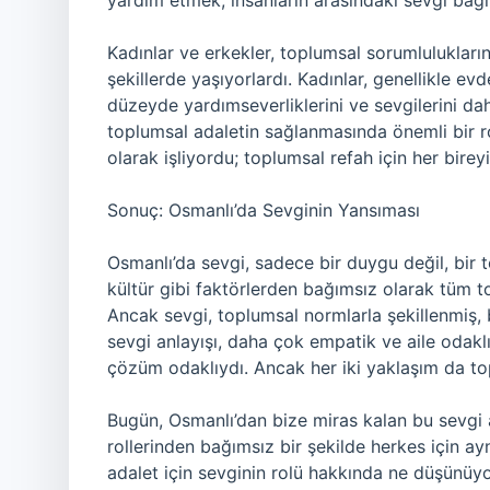
yardım etmek, insanların arasındaki sevgi bağın
Kadınlar ve erkekler, toplumsal sorumluluklarını
şekillerde yaşıyorlardı. Kadınlar, genellikle ev
düzeyde yardımseverliklerini ve sevgilerini dah
toplumsal adaletin sağlanmasında önemli bir rol
olarak işliyordu; toplumsal refah için her bire
Sonuç: Osmanlı’da Sevginin Yansıması
Osmanlı’da sevgi, sadece bir duygu değil, bir t
kültür gibi faktörlerden bağımsız olarak tüm 
Ancak sevgi, toplumsal normlarla şekillenmiş, 
sevgi anlayışı, daha çok empatik ve aile odakl
çözüm odaklıydı. Ancak her iki yaklaşım da t
Bugün, Osmanlı’dan bize miras kalan bu sevgi a
rollerinden bağımsız bir şekilde herkes için a
adalet için sevginin rolü hakkında ne düşünüyo