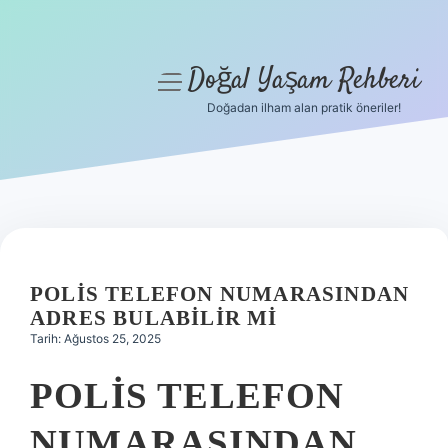
Doğal Yaşam Rehberi
menüyü
aç
Doğadan ilham alan pratik öneriler!
Anasayfa
Gizlilik Politikası
Yasal Uyarı
Hakkımızda
POLIS TELEFON NUMARASINDAN
ADRES BULABILIR MI
Tarih: Ağustos 25, 2025
POLIS TELEFON
NUMARASINDAN