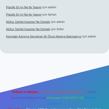
Plastik En Iyi Ne Ile Yapışır
için
admin
Plastik En Iyi Ne Ile Yapışır
için
Ayhan
Nüfuz Sahibi Insanlar Ne Demek
için
admin
Nüfuz Sahibi Insanlar Ne Demek
için
Sefer
Karşıdan Karşıya Geçerken Ilk Önce Nereye Bakmalıyız
için
admin
üncel giriş
tulipbet.online
Reklam ve İletişim:
E-mail:
backlinkpaneli@gmail.com
Teams:
forumhizmeti@gmail.com
Whatsapp: 0262 606 0 726
Telegram:
@karabul