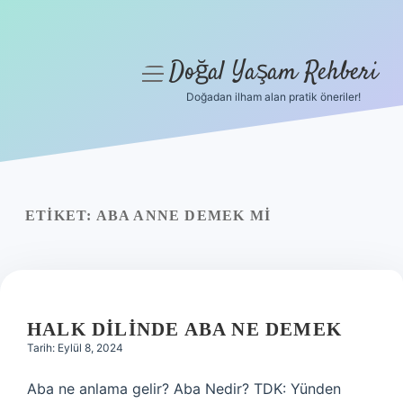
Doğal Yaşam Rehberi
menüyü
aç
Doğadan ilham alan pratik öneriler!
Anasayfa
Gizlilik Politikası
Yasal Uyarı
ETIKET:
ABA ANNE DEMEK MI
Hakkımızda
HALK DILINDE ABA NE DEMEK
Tarih: Eylül 8, 2024
Aba ne anlama gelir? Aba Nedir? TDK: Yünden