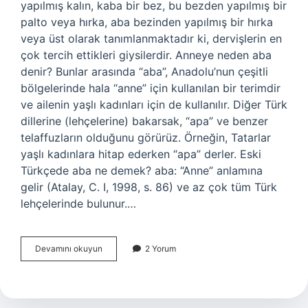
yapılmış kalın, kaba bir bez, bu bezden yapılmış bir
palto veya hırka, aba bezinden yapılmış bir hırka
veya üst olarak tanımlanmaktadır ki, dervişlerin en
çok tercih ettikleri giysilerdir. Anneye neden aba
denir? Bunlar arasında “aba”, Anadolu’nun çeşitli
bölgelerinde hala “anne” için kullanılan bir terimdir
ve ailenin yaşlı kadınları için de kullanılır. Diğer Türk
dillerine (lehçelerine) bakarsak, “apa” ve benzer
telaffuzların olduğunu görürüz. Örneğin, Tatarlar
yaşlı kadınlara hitap ederken “apa” derler. Eski
Türkçede aba ne demek? aba: “Anne” anlamına
gelir (Atalay, C. I, 1998, s. 86) ve az çok tüm Türk
lehçelerinde bulunur.…
Halk
Devamını okuyun
2 Yorum
Dilinde
Aba
Ne
Demek