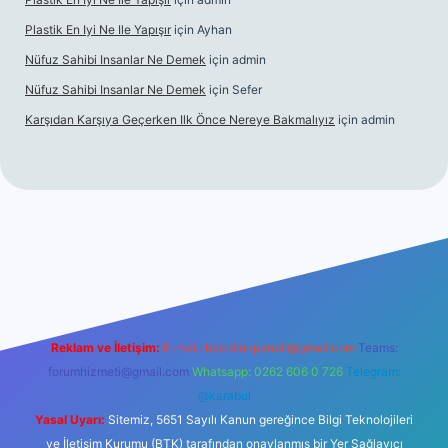
Plastik En Iyi Ne Ile Yapışır
için
Ayhan
Nüfuz Sahibi Insanlar Ne Demek
için
admin
Nüfuz Sahibi Insanlar Ne Demek
için
Sefer
Karşıdan Karşıya Geçerken Ilk Önce Nereye Bakmalıyız
için
admin
el giriş
tulipbet.online
Reklam ve İletişim:
E-mail:
backlinkpaneli@gmail.com
Teams:
forumhizmeti@gmail.com
Whatsapp: 0262 606 0 726
Telegram:
@karabul
Yasal Uyarı:
Sitemiz, 5651 Sayılı Kanun gereğince Bilgi Teknolojileri
ve İletişim Kurumu (BTK) tarafından onaylanmış bir Yer Sağlayıcı