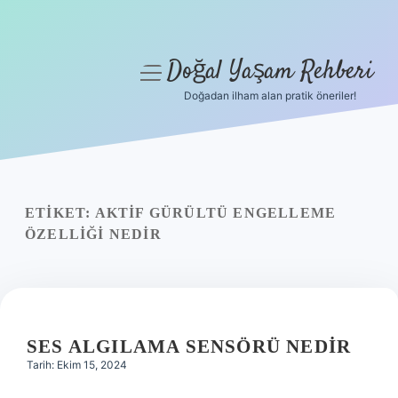
Doğal Yaşam Rehberi
menüyü
aç
Doğadan ilham alan pratik öneriler!
Anasayfa
Gizlilik Politikası
Yasal Uyarı
ETIKET:
AKTIF GÜRÜLTÜ ENGELLEME
ÖZELLIĞI NEDIR
Hakkımızda
SES ALGILAMA SENSÖRÜ NEDIR
Tarih: Ekim 15, 2024