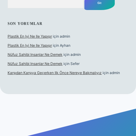
SON YORUMLAR
Plastik En Iyi Ne Ile Yapışır
için
admin
Plastik En Iyi Ne Ile Yapışır
için
Ayhan
Nüfuz Sahibi Insanlar Ne Demek
için
admin
Nüfuz Sahibi Insanlar Ne Demek
için
Sefer
Karşıdan Karşıya Geçerken Ilk Önce Nereye Bakmalıyız
için
admin
el giriş
tulipbet.online