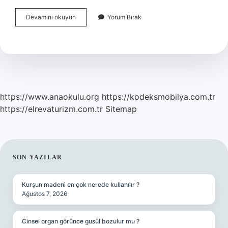
Ses
Devamını okuyun
Yorum Bırak
Algılama
Sensörü
Nedir
https://www.anaokulu.org
https://kodeksmobilya.com.tr
https://elrevaturizm.com.tr
Sitemap
SIDEBAR
SON YAZILAR
Kurşun madeni en çok nerede kullanılır ?
Ağustos 7, 2026
Cinsel organ görünce gusül bozulur mu ?