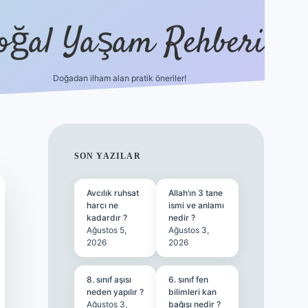
oğal Yaşam Rehberi
Doğadan ilham alan pratik öneriler!
hiltonbet güncel giriş
tuli
SIDEBAR
SON YAZILAR
Avcılık ruhsat
Allah’ın 3 tane
harcı ne
ismi ve anlamı
kadardır ?
nedir ?
Ağustos 5,
Ağustos 3,
2026
2026
8. sınıf aşısı
6. sınıf fen
neden yapılır ?
bilimleri kan
Ağustos 3,
bağışı nedir ?