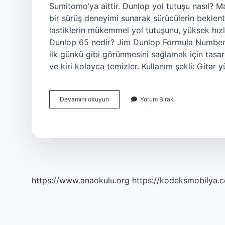
Sumitomo’ya aittir. Dunlop yol tutuşu nasıl? Ma
bir sürüş deneyimi sunarak sürücülerin beklentil
lastiklerin mükemmel yol tutuşunu, yüksek hızl
Dunlop 65 nedir? Jim Dunlop Formula Number 
ilk günkü gibi görünmesini sağlamak için tasarl
ve kiri kolayca temizler. Kullanım şekli: Gitar
Dunlop
Devamını okuyun
Yorum Bırak
Ne
Ise
Yarar
https://www.anaokulu.org
https://kodeksmobilya.c