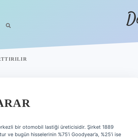
D
RTTIRILIR
YARAR
kezli bir otomobil lastiği üreticisidir. Şirket 1889
ur ve bugün hisselerinin %75’i Goodyear’a, %25’i ise