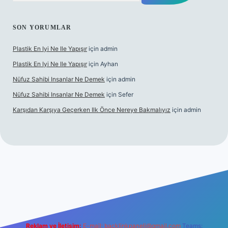
SON YORUMLAR
Plastik En Iyi Ne Ile Yapışır
için
admin
Plastik En Iyi Ne Ile Yapışır
için
Ayhan
Nüfuz Sahibi Insanlar Ne Demek
için
admin
Nüfuz Sahibi Insanlar Ne Demek
için
Sefer
Karşıdan Karşıya Geçerken Ilk Önce Nereye Bakmalıyız
için
admin
ne
Reklam ve İletişim:
E-mail:
backlinkpaneli@gmail.com
Teams: