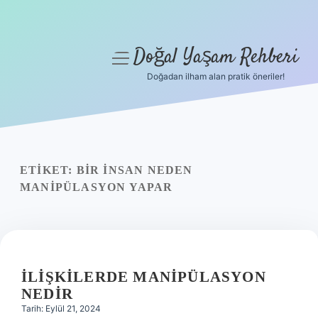
Doğal Yaşam Rehberi
menüyü
aç
Doğadan ilham alan pratik öneriler!
Anasayfa
Gizlilik Politikası
Yasal Uyarı
ETIKET:
BIR INSAN NEDEN
MANIPÜLASYON YAPAR
Hakkımızda
İLIŞKILERDE MANIPÜLASYON
NEDIR
Tarih: Eylül 21, 2024