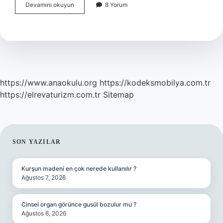
İLişkilerde
Devamını okuyun
8 Yorum
Manipülasyon
Nedir
https://www.anaokulu.org
https://kodeksmobilya.com.tr
https://elrevaturizm.com.tr
Sitemap
SIDEBAR
SON YAZILAR
Kurşun madeni en çok nerede kullanılır ?
Ağustos 7, 2026
Cinsel organ görünce gusül bozulur mu ?
Ağustos 6, 2026