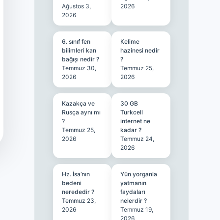
Ağustos 3,
2026
2026
6. sınıf fen
Kelime
bilimleri kan
hazinesi nedir
bağışı nedir ?
?
Temmuz 30,
Temmuz 25,
2026
2026
Kazakça ve
30 GB
Rusça aynı mı
Turkcell
?
internet ne
Temmuz 25,
kadar ?
2026
Temmuz 24,
2026
Hz. İsa’nın
Yün yorganla
bedeni
yatmanın
nerededir ?
faydaları
Temmuz 23,
nelerdir ?
2026
Temmuz 19,
2026