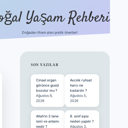
oğal Yaşam Rehberi
Doğadan ilham alan pratik öneriler!
hiltonbet güncel giriş
tuli
SIDEBAR
SON YAZILAR
Cinsel organ
Avcılık ruhsat
görünce gusül
harcı ne
bozulur mu ?
kadardır ?
Ağustos 6,
Ağustos 5,
2026
2026
Allah’ın 3 tane
8. sınıf aşısı
ismi ve anlamı
neden yapılır ?
nedir ?
Ağustos 3,