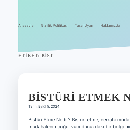
Anasayfa
Gizlilik Politikası
Yasal Uyarı
Hakkımızda
ETIKET:
BIST
BISTÜRI ETMEK 
Tarih: Eylül 5, 2024
Bistüri Etme Nedir? Bistüri etme, cerrahi müdah
müdahalenin çoğu, vücudunuzdaki bir bölgenin 