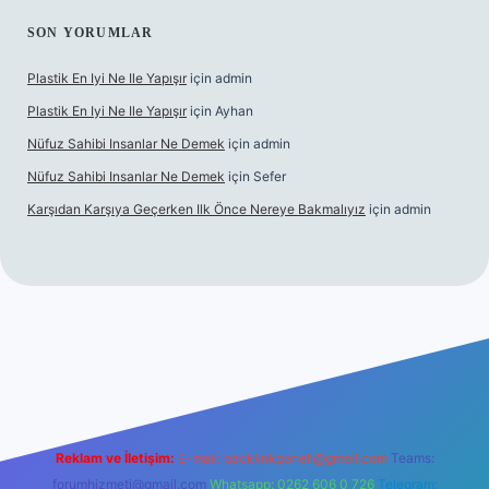
SON YORUMLAR
Plastik En Iyi Ne Ile Yapışır
için
admin
Plastik En Iyi Ne Ile Yapışır
için
Ayhan
Nüfuz Sahibi Insanlar Ne Demek
için
admin
Nüfuz Sahibi Insanlar Ne Demek
için
Sefer
Karşıdan Karşıya Geçerken Ilk Önce Nereye Bakmalıyız
için
admin
line
Reklam ve İletişim:
E-mail:
backlinkpaneli@gmail.com
Teams:
forumhizmeti@gmail.com
Whatsapp: 0262 606 0 726
Telegram: