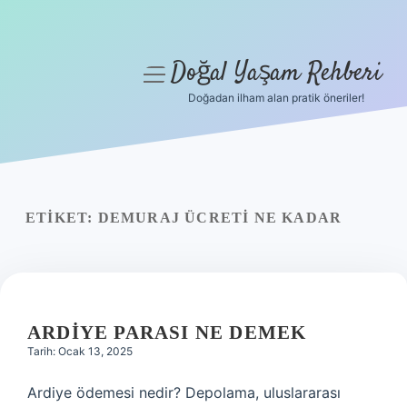
Doğal Yaşam Rehberi
menüyü
aç
Doğadan ilham alan pratik öneriler!
Anasayfa
Gizlilik Politikası
Yasal Uyarı
ETIKET:
DEMURAJ ÜCRETI NE KADAR
Hakkımızda
ARDIYE PARASI NE DEMEK
Tarih: Ocak 13, 2025
Ardiye ödemesi nedir? Depolama, uluslararası