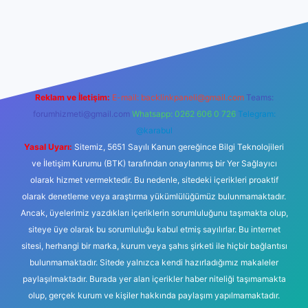
giriş
tulipbet.online
Reklam ve İletişim:
E-mail:
backlinkpaneli@gmail.com
Teams:
forumhizmeti@gmail.com
Whatsapp: 0262 606 0 726
Telegram:
@karabul
Yasal Uyarı:
Sitemiz, 5651 Sayılı Kanun gereğince Bilgi Teknolojileri
ve İletişim Kurumu (BTK) tarafından onaylanmış bir Yer Sağlayıcı
olarak hizmet vermektedir. Bu nedenle, sitedeki içerikleri proaktif
olarak denetleme veya araştırma yükümlülüğümüz bulunmamaktadır.
Ancak, üyelerimiz yazdıkları içeriklerin sorumluluğunu taşımakta olup,
siteye üye olarak bu sorumluluğu kabul etmiş sayılırlar. Bu internet
sitesi, herhangi bir marka, kurum veya şahıs şirketi ile hiçbir bağlantısı
bulunmamaktadır. Sitede yalnızca kendi hazırladığımız makaleler
paylaşılmaktadır. Burada yer alan içerikler haber niteliği taşımamakta
olup, gerçek kurum ve kişiler hakkında paylaşım yapılmamaktadır.