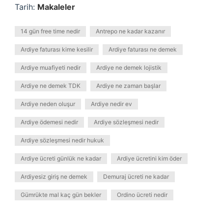
Tarih:
Makaleler
14 gün free time nedir
Antrepo ne kadar kazanır
Ardiye faturası kime kesilir
Ardiye faturası ne demek
Ardiye muafiyeti nedir
Ardiye ne demek lojistik
Ardiye ne demek TDK
Ardiye ne zaman başlar
Ardiye neden oluşur
Ardiye nedir ev
Ardiye ödemesi nedir
Ardiye sözleşmesi nedir
Ardiye sözleşmesi nedir hukuk
Ardiye ücreti günlük ne kadar
Ardiye ücretini kim öder
Ardiyesiz giriş ne demek
Demuraj ücreti ne kadar
Gümrükte mal kaç gün bekler
Ordino ücreti nedir