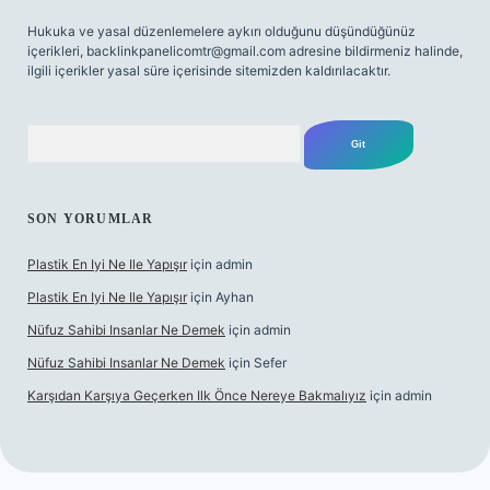
Hukuka ve yasal düzenlemelere aykırı olduğunu düşündüğünüz
içerikleri,
backlinkpanelicomtr@gmail.com
adresine bildirmeniz halinde,
ilgili içerikler yasal süre içerisinde sitemizden kaldırılacaktır.
Arama
SON YORUMLAR
Plastik En Iyi Ne Ile Yapışır
için
admin
Plastik En Iyi Ne Ile Yapışır
için
Ayhan
Nüfuz Sahibi Insanlar Ne Demek
için
admin
Nüfuz Sahibi Insanlar Ne Demek
için
Sefer
Karşıdan Karşıya Geçerken Ilk Önce Nereye Bakmalıyız
için
admin