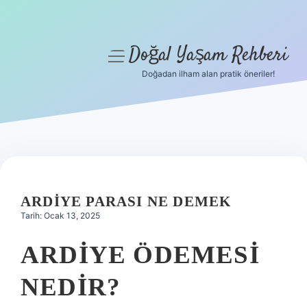
Doğal Yaşam Rehberi
menüyü
aç
Doğadan ilham alan pratik öneriler!
Anasayfa
Gizlilik Politikası
Yasal Uyarı
Hakkımızda
ARDIYE PARASI NE DEMEK
Tarih: Ocak 13, 2025
ARDIYE ÖDEMESI
NEDIR?