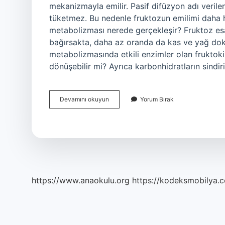
mekanizmayla emilir. Pasif difüzyon adı verile
tüketmez. Bu nedenle fruktozun emilimi daha hı
metabolizması nerede gerçekleşir? Fruktoz es
bağırsakta, daha az oranda da kas ve yağ dok
metabolizmasında etkili enzimler olan fruktoki
dönüşebilir mi? Ayrıca karbonhidratların sindi
Fruktoz
Devamını okuyun
Yorum Bırak
Nerede
Emilir
https://www.anaokulu.org
https://kodeksmobilya.c