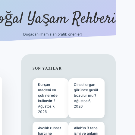
oğal Yaşam Rehberi
Doğadan ilham alan pratik öneriler!
hiltonbet güncel giriş
tuli
SIDEBAR
SON YAZILAR
Kurşun
Cinsel organ
madeni en
görünce gusül
çok nerede
bozulur mu ?
kullanılır ?
Ağustos 6,
Ağustos 7,
2026
2026
Avcılık ruhsat
Allah’ın 3 tane
harcı ne
ismi ve anlamı