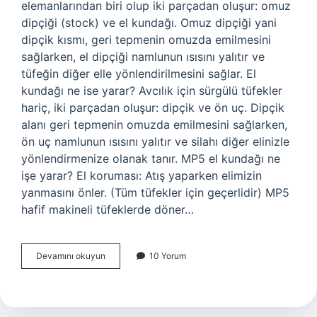
elemanlarından biri olup iki parçadan oluşur: omuz
dipçiği (stock) ve el kundağı. Omuz dipçiği yani
dipçik kısmı, geri tepmenin omuzda emilmesini
sağlarken, el dipçiği namlunun ısısını yalıtır ve
tüfeğin diğer elle yönlendirilmesini sağlar. El
kundağı ne ise yarar? Avcılık için sürgülü tüfekler
hariç, iki parçadan oluşur: dipçik ve ön uç. Dipçik
alanı geri tepmenin omuzda emilmesini sağlarken,
ön uç namlunun ısısını yalıtır ve silahı diğer elinizle
yönlendirmenize olanak tanır. MP5 el kundağı ne
işe yarar? El koruması: Atış yaparken elimizin
yanmasını önler. (Tüm tüfekler için geçerlidir) MP5
hafif makineli tüfeklerde döner…
El
Devamını okuyun
10 Yorum
Kundağı
Ne
Işe
Yarar