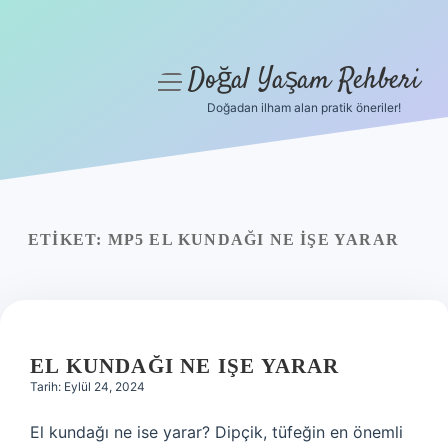
Doğal Yaşam Rehberi
menüyü
aç
Doğadan ilham alan pratik öneriler!
Anasayfa
Gizlilik Politikası
Yasal Uyarı
ETIKET:
MP5 EL KUNDAĞI NE IŞE YARAR
Hakkımızda
EL KUNDAĞI NE IŞE YARAR
Tarih: Eylül 24, 2024
El kundağı ne ise yarar? Dipçik, tüfeğin en önemli