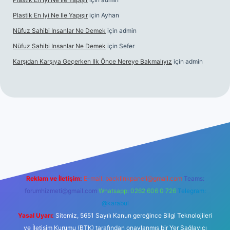
Plastik En Iyi Ne Ile Yapışır
için
Ayhan
Nüfuz Sahibi Insanlar Ne Demek
için
admin
Nüfuz Sahibi Insanlar Ne Demek
için
Sefer
Karşıdan Karşıya Geçerken Ilk Önce Nereye Bakmalıyız
için
admin
onbet güncel giriş
tulipbet.online
Reklam ve İletişim:
E-mail:
backlinkpaneli@gmail.com
Teams:
forumhizmeti@gmail.com
Whatsapp: 0262 606 0 726
Telegram:
@karabul
Yasal Uyarı:
Sitemiz, 5651 Sayılı Kanun gereğince Bilgi Teknolojileri
ve İletişim Kurumu (BTK) tarafından onaylanmış bir Yer Sağlayıcı