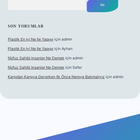
Arama
SON YORUMLAR
Plastik En Iyi Ne Ile Yapışır
için
admin
Plastik En Iyi Ne Ile Yapışır
için
Ayhan
Nüfuz Sahibi Insanlar Ne Demek
için
admin
Nüfuz Sahibi Insanlar Ne Demek
için
Sefer
Karşıdan Karşıya Geçerken Ilk Önce Nereye Bakmalıyız
için
admin
t güncel giriş
tulipbet.online