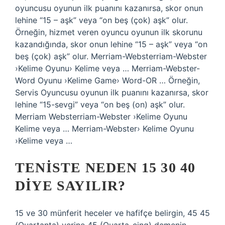
oyuncusu oyunun ilk puanını kazanırsa, skor onun
lehine “15 – aşk” veya “on beş (çok) aşk” olur.
Örneğin, hizmet veren oyuncu oyunun ilk skorunu
kazandığında, skor onun lehine “15 – aşk” veya “on
beş (çok) aşk” olur. Merriam-Websterriam-Webster
›Kelime Oyunu› Kelime veya … Merriam-Webster-
Word Oyunu ›Kelime Game› Word-OR … Örneğin,
Servis Oyuncusu oyunun ilk puanını kazanırsa, skor
lehine “15-sevgi” veya “on beş (on) aşk” olur.
Merriam Websterriam-Webster ›Kelime Oyunu
Kelime veya … Merriam-Webster› Kelime Oyunu
›Kelime veya …
TENISTE NEDEN 15 30 40
DIYE SAYILIR?
15 ve 30 münferit heceler ve hafifçe belirgin, 45 45