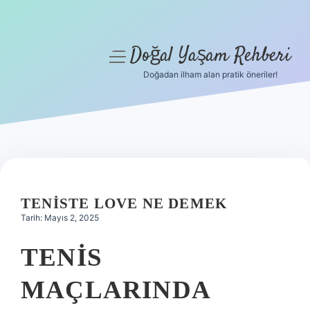
Doğal Yaşam Rehberi
menüyü
aç
Doğadan ilham alan pratik öneriler!
Anasayfa
Gizlilik Politikası
Yasal Uyarı
Hakkımızda
TENISTE LOVE NE DEMEK
Tarih: Mayıs 2, 2025
TENIS
MAÇLARINDA