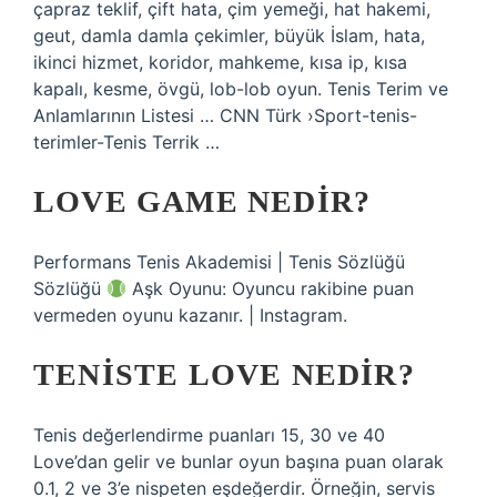
çapraz teklif, çift hata, çim yemeği, hat hakemi,
geut, damla damla çekimler, büyük İslam, hata,
ikinci hizmet, koridor, mahkeme, kısa ip, kısa
kapalı, kesme, övgü, lob-lob oyun. Tenis Terim ve
Anlamlarının Listesi … CNN Türk ›Sport-tenis-
terimler-Tenis Terrik …
LOVE GAME NEDIR?
Performans Tenis Akademisi | Tenis Sözlüğü
Sözlüğü
Aşk Oyunu: Oyuncu rakibine puan
vermeden oyunu kazanır. | Instagram.
TENISTE LOVE NEDIR?
Tenis değerlendirme puanları 15, 30 ve 40
Love’dan gelir ve bunlar oyun başına puan olarak
0.1, 2 ve 3’e nispeten eşdeğerdir. Örneğin, servis