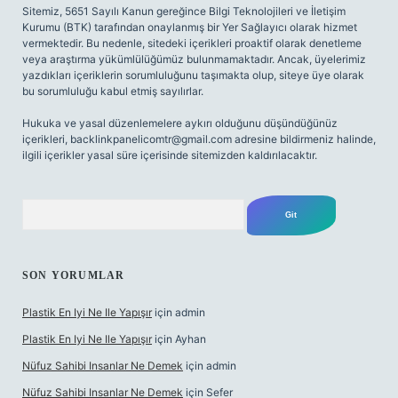
Sitemiz, 5651 Sayılı Kanun gereğince Bilgi Teknolojileri ve İletişim
Kurumu (BTK) tarafından onaylanmış bir Yer Sağlayıcı olarak hizmet
vermektedir. Bu nedenle, sitedeki içerikleri proaktif olarak denetleme
veya araştırma yükümlülüğümüz bulunmamaktadır. Ancak, üyelerimiz
yazdıkları içeriklerin sorumluluğunu taşımakta olup, siteye üye olarak
bu sorumluluğu kabul etmiş sayılırlar.
Hukuka ve yasal düzenlemelere aykırı olduğunu düşündüğünüz
içerikleri,
backlinkpanelicomtr@gmail.com
adresine bildirmeniz halinde,
ilgili içerikler yasal süre içerisinde sitemizden kaldırılacaktır.
Arama
SON YORUMLAR
Plastik En Iyi Ne Ile Yapışır
için
admin
Plastik En Iyi Ne Ile Yapışır
için
Ayhan
Nüfuz Sahibi Insanlar Ne Demek
için
admin
Nüfuz Sahibi Insanlar Ne Demek
için
Sefer