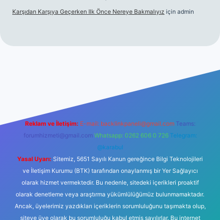
Karşıdan Karşıya Geçerken Ilk Önce Nereye Bakmalıyız
için
admin
güncel giriş
tulipbet.online
Reklam ve İletişim:
E-mail:
backlinkpaneli@gmail.com
Teams:
forumhizmeti@gmail.com
Whatsapp: 0262 606 0 726
Telegram:
@karabul
Yasal Uyarı:
Sitemiz, 5651 Sayılı Kanun gereğince Bilgi Teknolojileri
ve İletişim Kurumu (BTK) tarafından onaylanmış bir Yer Sağlayıcı
olarak hizmet vermektedir. Bu nedenle, sitedeki içerikleri proaktif
olarak denetleme veya araştırma yükümlülüğümüz bulunmamaktadır.
Ancak, üyelerimiz yazdıkları içeriklerin sorumluluğunu taşımakta olup,
siteye üye olarak bu sorumluluğu kabul etmiş sayılırlar. Bu internet