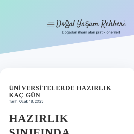
Doğal Yaşam Rehberi
menüyü
aç
Doğadan ilham alan pratik öneriler!
Anasayfa
Gizlilik Politikası
Yasal Uyarı
Hakkımızda
ÜNIVERSITELERDE HAZIRLIK
KAÇ GÜN
Tarih: Ocak 18, 2025
HAZIRLIK
SINIFINDA