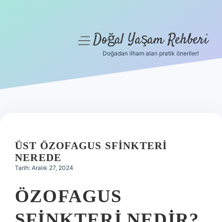
Doğal Yaşam Rehberi
menüyü
aç
Doğadan ilham alan pratik öneriler!
Anasayfa
Gizlilik Politikası
Yasal Uyarı
Hakkımızda
ÜST ÖZOFAGUS SFINKTERI
NEREDE
Tarih: Aralık 27, 2024
ÖZOFAGUS
SFINKTERI NEDIR?