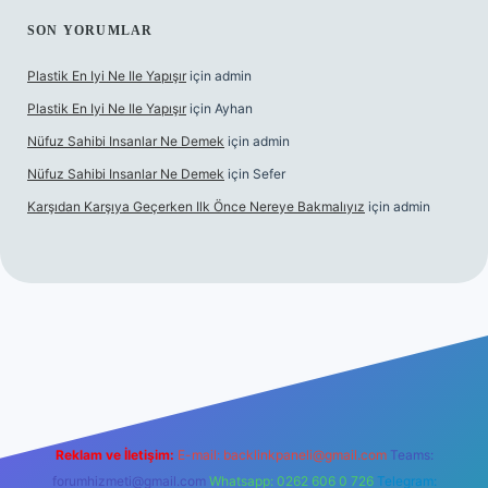
SON YORUMLAR
Plastik En Iyi Ne Ile Yapışır
için
admin
Plastik En Iyi Ne Ile Yapışır
için
Ayhan
Nüfuz Sahibi Insanlar Ne Demek
için
admin
Nüfuz Sahibi Insanlar Ne Demek
için
Sefer
Karşıdan Karşıya Geçerken Ilk Önce Nereye Bakmalıyız
için
admin
üncel giriş
tulipbet.online
Reklam ve İletişim:
E-mail:
backlinkpaneli@gmail.com
Teams:
forumhizmeti@gmail.com
Whatsapp: 0262 606 0 726
Telegram: