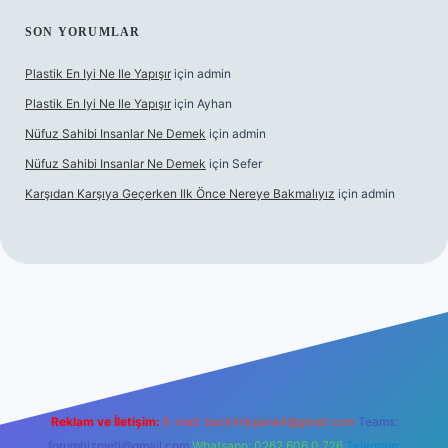
SON YORUMLAR
Plastik En Iyi Ne Ile Yapışır
için
admin
Plastik En Iyi Ne Ile Yapışır
için
Ayhan
Nüfuz Sahibi Insanlar Ne Demek
için
admin
Nüfuz Sahibi Insanlar Ne Demek
için
Sefer
Karşıdan Karşıya Geçerken Ilk Önce Nereye Bakmalıyız
için
admin
bet güncel giriş
tulipbet.online
Reklam ve İletişim:
E-mail:
backlinkpaneli@gmail.com
Teams:
forumhizmeti@gmail.com
Whatsapp: 0262 606 0 726
Telegram: