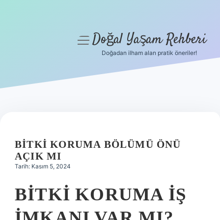
Doğal Yaşam Rehberi
menüyü
aç
Doğadan ilham alan pratik öneriler!
Anasayfa
Gizlilik Politikası
Yasal Uyarı
Hakkımızda
BITKI KORUMA BÖLÜMÜ ÖNÜ
AÇIK MI
Tarih: Kasım 5, 2024
BITKI KORUMA IŞ
IMKANI VAR MI?