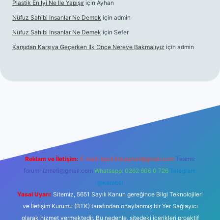
Plastik En Iyi Ne Ile Yapışır
için
Ayhan
Nüfuz Sahibi Insanlar Ne Demek
için
admin
Nüfuz Sahibi Insanlar Ne Demek
için
Sefer
Karşıdan Karşıya Geçerken Ilk Önce Nereye Bakmalıyız
için
admin
güncel giriş
tulipbet.online
Reklam ve İletişim:
E-mail:
backlinkpaneli@gmail.com
Teams:
forumhizmeti@gmail.com
Whatsapp: 0262 606 0 726
Telegram:
@karabul
Yasal Uyarı:
Sitemiz, 5651 Sayılı Kanun gereğince Bilgi Teknolojileri
ve İletişim Kurumu (BTK) tarafından onaylanmış bir Yer Sağlayıcı
olarak hizmet vermektedir. Bu nedenle, sitedeki içerikleri proaktif