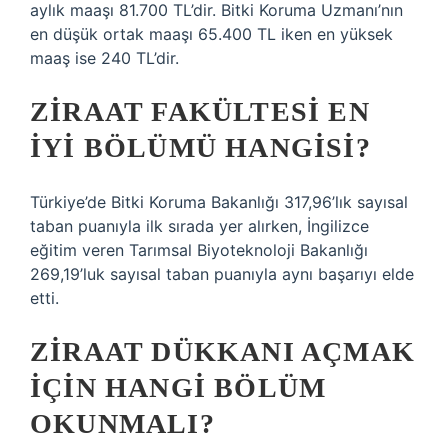
aylık maaşı 81.700 TL’dir. Bitki Koruma Uzmanı’nın
en düşük ortak maaşı 65.400 TL iken en yüksek
maaş ise 240 TL’dir.
ZIRAAT FAKÜLTESI EN
IYI BÖLÜMÜ HANGISI?
Türkiye’de Bitki Koruma Bakanlığı 317,96’lık sayısal
taban puanıyla ilk sırada yer alırken, İngilizce
eğitim veren Tarımsal Biyoteknoloji Bakanlığı
269,19’luk sayısal taban puanıyla aynı başarıyı elde
etti.
ZIRAAT DÜKKANI AÇMAK
IÇIN HANGI BÖLÜM
OKUNMALI?