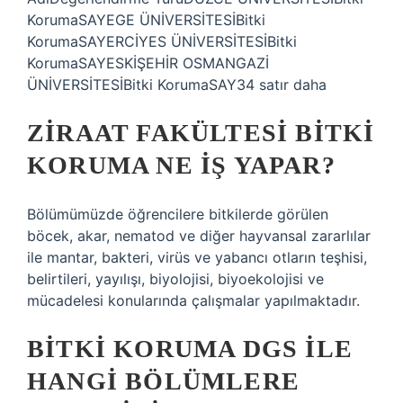
KorumaSAYEGE ÜNİVERSİTESİBitki
KorumaSAYERCİYES ÜNİVERSİTESİBitki
KorumaSAYESKİŞEHİR OSMANGAZİ
ÜNİVERSİTESİBitki KorumaSAY34 satır daha
ZIRAAT FAKÜLTESI BITKI
KORUMA NE IŞ YAPAR?
Bölümümüzde öğrencilere bitkilerde görülen
böcek, akar, nematod ve diğer hayvansal zararlılar
ile mantar, bakteri, virüs ve yabancı otların teşhisi,
belirtileri, yayılışı, biyolojisi, biyoekolojisi ve
mücadelesi konularında çalışmalar yapılmaktadır.
BITKI KORUMA DGS ILE
HANGI BÖLÜMLERE