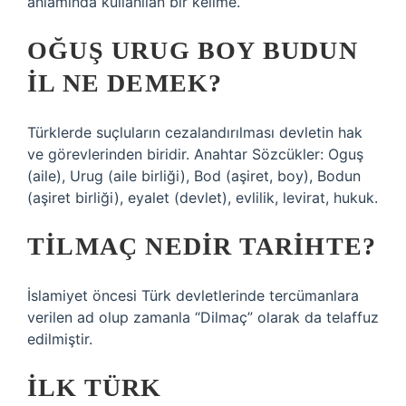
anlamında kullanılan bir kelime.
OĞUŞ URUG BOY BUDUN
IL NE DEMEK?
Türklerde suçluların cezalandırılması devletin hak
ve görevlerinden biridir. Anahtar Sözcükler: Oguş
(aile), Urug (aile birliği), Bod (aşiret, boy), Bodun
(aşiret birliği), eyalet (devlet), evlilik, levirat, hukuk.
TILMAÇ NEDIR TARIHTE?
İslamiyet öncesi Türk devletlerinde tercümanlara
verilen ad olup zamanla “Dilmaç” olarak da telaffuz
edilmiştir.
İLK TÜRK