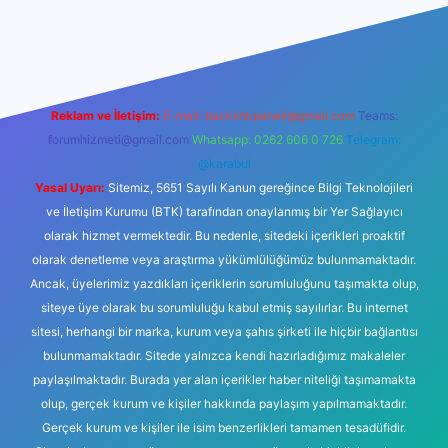
t güncel giriş
tulipbet.online
Reklam ve İletişim:
E-mail:
backlinkpaneli@gmail.com
Teams:
forumhizmeti@gmail.com
Whatsapp: 0262 606 0 726
Telegram:
@karabul
Yasal Uyarı:
Sitemiz, 5651 Sayılı Kanun gereğince Bilgi Teknolojileri
ve İletişim Kurumu (BTK) tarafından onaylanmış bir Yer Sağlayıcı
olarak hizmet vermektedir. Bu nedenle, sitedeki içerikleri proaktif
olarak denetleme veya araştırma yükümlülüğümüz bulunmamaktadır.
Ancak, üyelerimiz yazdıkları içeriklerin sorumluluğunu taşımakta olup,
siteye üye olarak bu sorumluluğu kabul etmiş sayılırlar. Bu internet
sitesi, herhangi bir marka, kurum veya şahıs şirketi ile hiçbir bağlantısı
bulunmamaktadır. Sitede yalnızca kendi hazırladığımız makaleler
paylaşılmaktadır. Burada yer alan içerikler haber niteliği taşımamakta
olup, gerçek kurum ve kişiler hakkında paylaşım yapılmamaktadır.
Gerçek kurum ve kişiler ile isim benzerlikleri tamamen tesadüfidir.