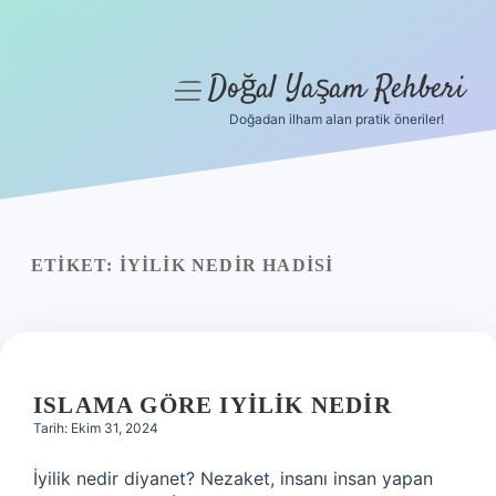
Doğal Yaşam Rehberi
menüyü
aç
Doğadan ilham alan pratik öneriler!
Anasayfa
Gizlilik Politikası
Yasal Uyarı
ETIKET:
İYILIK NEDIR HADISI
Hakkımızda
ISLAMA GÖRE IYILIK NEDIR
Tarih: Ekim 31, 2024
İyilik nedir diyanet? Nezaket, insanı insan yapan