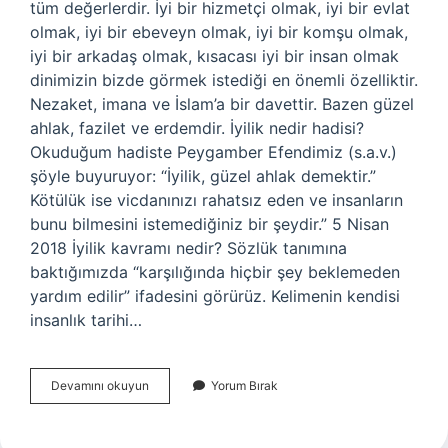
tüm değerlerdir. İyi bir hizmetçi olmak, iyi bir evlat
olmak, iyi bir ebeveyn olmak, iyi bir komşu olmak,
iyi bir arkadaş olmak, kısacası iyi bir insan olmak
dinimizin bizde görmek istediği en önemli özelliktir.
Nezaket, imana ve İslam’a bir davettir. Bazen güzel
ahlak, fazilet ve erdemdir. İyilik nedir hadisi?
Okuduğum hadiste Peygamber Efendimiz (s.a.v.)
şöyle buyuruyor: “İyilik, güzel ahlak demektir.”
Kötülük ise vicdanınızı rahatsız eden ve insanların
bunu bilmesini istemediğiniz bir şeydir.” 5 Nisan
2018 İyilik kavramı nedir? Sözlük tanımına
baktığımızda “karşılığında hiçbir şey beklemeden
yardım edilir” ifadesini görürüz. Kelimenin kendisi
insanlık tarihi…
Islama
Devamını okuyun
Yorum Bırak
Göre
Iyilik
Nedir