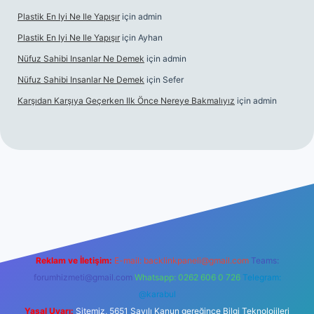
Plastik En Iyi Ne Ile Yapışır
için
admin
Plastik En Iyi Ne Ile Yapışır
için
Ayhan
Nüfuz Sahibi Insanlar Ne Demek
için
admin
Nüfuz Sahibi Insanlar Ne Demek
için
Sefer
Karşıdan Karşıya Geçerken Ilk Önce Nereye Bakmalıyız
için
admin
el giriş
tulipbet.online
Reklam ve İletişim:
E-mail:
backlinkpaneli@gmail.com
Teams:
forumhizmeti@gmail.com
Whatsapp: 0262 606 0 726
Telegram:
@karabul
Yasal Uyarı:
Sitemiz, 5651 Sayılı Kanun gereğince Bilgi Teknolojileri