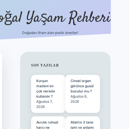
oğal Yaşam Rehberi
Doğadan ilham alan pratik öneriler!
hiltonbet gü
SIDEBAR
SON YAZILAR
Kurşun
Cinsel organ
madeni en
görünce gusül
çok nerede
bozulur mu ?
kullanılır ?
Ağustos 6,
Ağustos 7,
2026
2026
Avcılık ruhsat
Allah’ın 3 tane
harcı ne
ismi ve anlamı