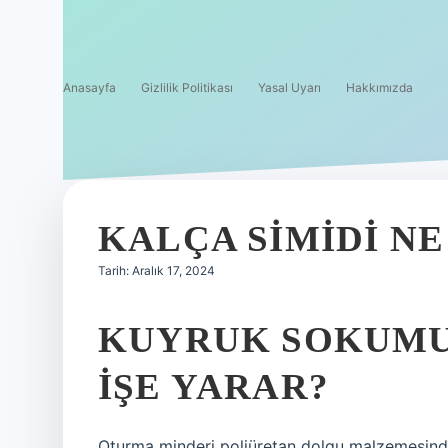
Anasayfa
Gizlilik Politikası
Yasal Uyarı
Hakkımızda
KALÇA SIMIDI NE
Tarih: Aralık 17, 2024
KUYRUK SOKUMU
IŞE YARAR?
Oturma minderi poliüretan dolgu malzemesinden