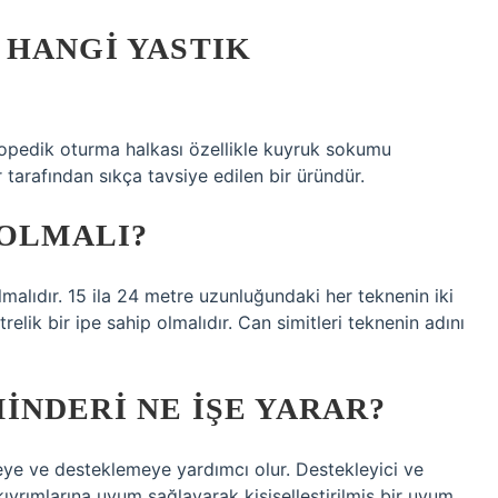
 HANGI YASTIK
topedik oturma halkası özellikle kuyruk sokumu
 tarafından sıkça tavsiye edilen bir üründür.
 OLMALI?
malıdır. 15 ila 24 metre uzunluğundaki her teknenin iki
relik bir ipe sahip olmalıdır. Can simitleri teknenin adını
NDERI NE IŞE YARAR?
meye ve desteklemeye yardımcı olur. Destekleyici ve
vrımlarına uyum sağlayarak kişiselleştirilmiş bir uyum